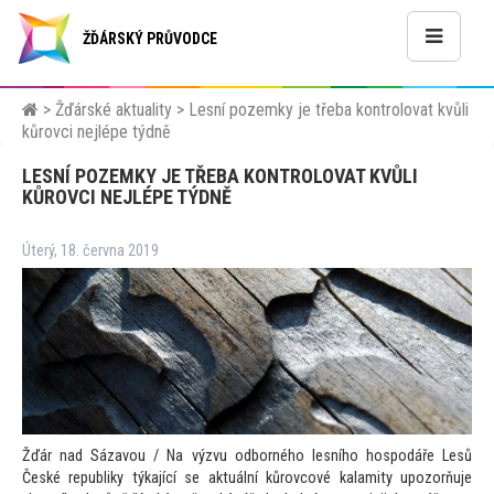
ŽĎÁRSKÝ PRŮVODCE
>
Žďárské aktuality
>
Lesní pozemky je třeba kontrolovat kvůli
kůrovci nejlépe týdně
LESNÍ POZEMKY JE TŘEBA KONTROLOVAT KVŮLI
KŮROVCI NEJLÉPE TÝDNĚ
Úterý, 18. června 2019
Žďár nad Sázavou / Na výzvu odborného lesního hospodáře Lesů
České republiky týkající se aktuální kůrovcové kalamity upozorňuje