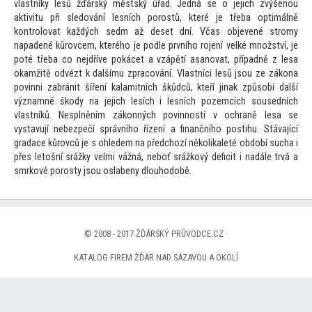
vlastníky lesů žďárský městský úřad. Jedná se o jejich zvýšenou
aktivitu při sledování lesních porostů, které je třeba optimálně
kontrolovat každých sedm až deset dní. Včas objevené stromy
napadené kůrovcem, kterého je podle prvního rojení velké množství, je
poté třeba co nejdříve pokácet a vzápětí asanovat, případně z lesa
okamžitě odvézt k dalšímu zpracování. Vlastníci lesů jsou ze zákona
povinni zabránit šíření kalamitních škůdců, kteří jinak způsobí další
významné škody na jejich lesích i lesních pozemcích sousedních
vlastníků. Nesplněním zákonných povinností v ochraně lesa se
vystavují nebezpečí správního řízení a finančního postihu. Stávající
gradace kůrovců je s ohledem na předchozí několikaleté období sucha i
přes le
tošní srážky velmi vážná, neboť srážkový deficit i nadále trvá a
smrkové porosty jsou oslabeny dlouhodobě.
© 2008 - 2017 ŽĎÁRSKÝ PRŮVODCE.CZ ·
KATALOG FIREM ŽĎÁR NAD SÁZAVOU A OKOLÍ