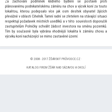
Za zachování podmínek klidného bydlení se postavili proti
plánovanému podnikatelskému záměru na chov a výcvik koní za
tou
to
lokali
tou, kterou podepsalo více jak osm desítek obyvatel žijících
převážně v oblasti Cihelník. Tamní radní se zřetelem na stávající situaci
respektují požadavek místních usedlíků a v té
to souvislosti doporučili
zastupitelům Polničky schválit žádost inves
tora na směnu pozemků.
Tím by současně byla vybrána vhodnější lokalita k záměru chovu a
výcviku koní nacházející se mimo zastavěné území.
© 2008 - 2017 ŽĎÁRSKÝ PRŮVODCE.CZ ·
KATALOG FIREM ŽĎÁR NAD SÁZAVOU A OKOLÍ