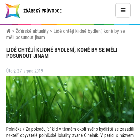
ŽĎÁRSKÝ PRŮVODCE
>
Žďárské aktuality
>
Lidé chtějí klidné bydlení, koně by se
měli posunout jinam
LIDÉ CHTĚJÍ KLIDNÉ BYDLENÍ, KONĚ BY SE MĚLI
POSUNOUT JINAM
Úterý, 27. srpna 2019
Polnička / Za pokračující klid v těsném okolí svého bydliště se zasadili
někteří obyvatelé polničské lokality zvané Cihelník. V petici s názvem