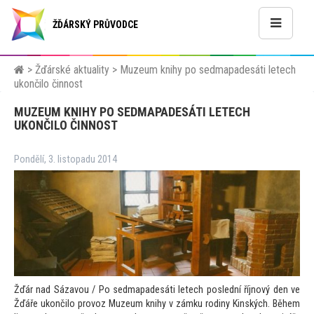
ŽĎÁRSKÝ PRŮVODCE
>
Žďárské aktuality
>
Muzeum knihy po sedmapadesáti letech
ukončilo činnost
MUZEUM KNIHY PO SEDMAPADESÁTI LETECH
UKONČILO ČINNOST
Pondělí, 3. listopadu 2014
Žďár nad Sázavou / Po sedmapadesáti letech poslední říjnový den ve
Žďáře ukončilo provoz Muzeum knihy v zámku rodiny Kinských. Během