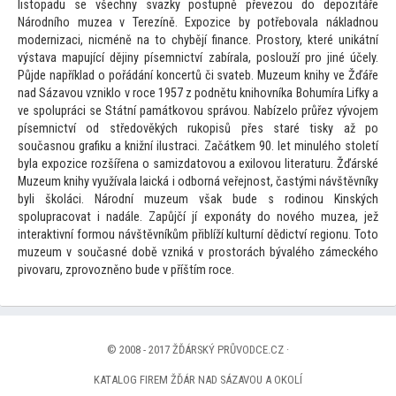
lis
topadu se všechny svazky postupně převezou do depozitáře
Národního muzea v Terezíně. Expozice by potřebovala nákladnou
modernizaci, nicméně na
to chybějí finance. Pros
tory, které unikátní
výstava mapující dějiny písemnictví zabírala, poslouží pro jiné účely.
Půjde například o pořádání koncertů či svateb. Muzeum knihy ve Žďáře
nad Sázavou vzniklo v roce 1957 z podnětu knihovníka Bohumíra Lifky a
ve spolupráci se Státní památkovou správou. Nabízelo průřez vývojem
písemnictví od středověkých rukopisů přes staré tisky až po
současnou grafiku a knižní ilustraci. Začátkem 90. let minulého s
toletí
byla expozice rozšířena o samizda
tovou a exilovou literaturu. Žďárské
Muzeum knihy využívala laická i odborná veřejnost, častými návštěvníky
byli školáci. Národní muzeum však bude s rodinou Kinských
spolupracovat i nadále. Zapůjčí jí exponáty do nového muzea, jež
interaktivní formou návštěvníkům přiblíží kulturní dědictví regionu. To
to
muzeum v současné době vzniká v pros
torách bývalého zámeckého
pivovaru, zprovozněno bude v příštím roce.
© 2008 - 2017 ŽĎÁRSKÝ PRŮVODCE.CZ ·
KATALOG FIREM ŽĎÁR NAD SÁZAVOU A OKOLÍ