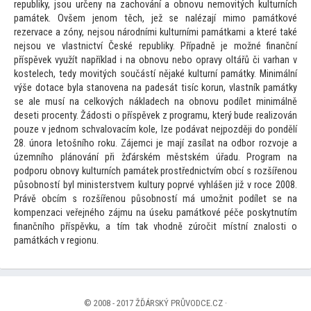
republiky, jsou určeny na zachování a obnovu nemovitých kulturních
památek. Ovšem jenom těch, jež se nalézají mimo památkové
rezervace a zóny, nejsou národními kulturními památkami a které také
nejsou ve vlastnictví České republiky. Případně je možné finanční
příspěvek využít například i na obnovu nebo opravy oltářů či varhan v
kostelech, tedy movitých součástí nějaké kulturní památky. Minimální
výše dotace byla stanovena na padesát tisíc korun, vlastník památky
se ale musí na celkových nákladech na obnovu podílet minimálně
deseti procenty. Žádosti o příspěvek z programu, který bude realizován
pouze v jednom schvalovacím kole, lze podávat nejpozději do pondělí
28. února le
tošního roku. Zájemci je mají zasílat na odbor rozvoje a
územního plánování při žďárském městském úřadu. Program na
podporu obnovy kulturních památek prostřednictvím obcí s rozšířenou
působností byl ministerstvem kultury poprvé vyhlášen již v roce 2008.
Právě obcím s rozšířenou působností má umožnit podílet se na
kompenzaci veřejného zájmu na úseku památkové péče poskytnutím
finančního příspěvku, a tím tak vhodně zúročit místní znalosti o
památkách v regionu.
© 2008 - 2017 ŽĎÁRSKÝ PRŮVODCE.CZ ·