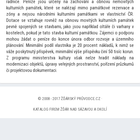
radnice. Peníze jsou určeny na zachování a obnovu nemovitých
kulturních památek, které se nalézají mimo památkové rezervace a
zóny a nejsou národními kulturními památkami ve vlastnictví ČR.
Dotace se vztahuje rovněž na obnovu movitých kulturních památek
pevně spojených se stavbami, jako jsou například oltáře či varhany v
kostelech, pokud je ta
to stavba kulturní památkou. Zájemci o podporu
mohou žádat o peníze do konce února odbor rozvoje a územního
plánování. Minimální podíl vlastníka je 20 procent nákladů, k nimž se
váže poskytnutý příspěvek, minimální výše příspěvku činí 50 tisíc korun.
Z programu ministerstva kultury však nelze hradit náklady na
modernizaci objektů, úpravy veřejných prostranství, pořízení průzkumů
či projek
tovou dokumentaci.
© 2008 - 2017 ŽĎÁRSKÝ PRŮVODCE.CZ ·
KATALOG FIREM ŽĎÁR NAD SÁZAVOU A OKOLÍ