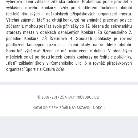
výběrová řízení vyhlásila žďárská radnice. Proběhnou podle pravidel o
vyhlášení nového konkurzu vždy po šestiletém funkčním období
ředitelů školských i neškolských příspěvkových organizací města.
Všichni zájemci, kteří se chtějí konkurzů na zmíněné pracovní pozice
zúčastnit, mohou posílat svoje přihlášky do 12. března do sekretariátu
starosty města v obálkách označených Konkurz ZŠ Komenského 2,
případně Konkurz ZŠ Švermova 4. Součástí přihlášky je rovněž
předložení koncepce rozvoje a řízení školy na šestileté období.
Samotné výběrové řízení se má uskutečnit v dubnu. V předešlých
měsících se už po šesti letech konaly konkurzy na ředitele polikliniky,
„třetí“ základní školy v Komenského ulici 6 a rovněž příspěvkových
organizací Sportis a Kultura Žďár.
© 2008 - 2017 ŽĎÁRSKÝ PRŮVODCE.CZ ·
KATALOG FIREM ŽĎÁR NAD SÁZAVOU A OKOLÍ