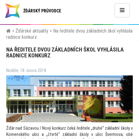
ŽĎÁRSKÝ PRŮVODCE
>
Žďárské aktuality
>
Na ředitele dvou základních škol vyhlásila
radnice konkurz
NA ŘEDITELE DVOU ZÁKLADNÍCH ŠKOL VYHLÁSILA
RADNICE KONKURZ
Neděle, 18. února 2018
Žďár nad Sázavou / Nový konkurz čeká ředitele „druhé“ základní školy v
Komenského ulici a „čtvrté“ základní školy v ulici Švermova; obě