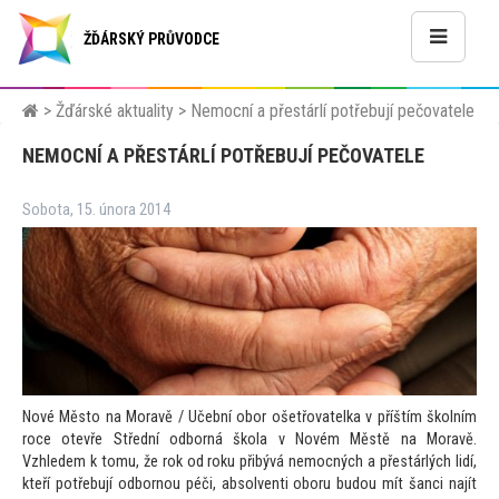
ŽĎÁRSKÝ PRŮVODCE
>
Žďárské aktuality
>
Nemocní a přestárlí potřebují pečovatele
NEMOCNÍ A PŘESTÁRLÍ POTŘEBUJÍ PEČOVATELE
Sobota, 15. února 2014
Nové Měs
to na Moravě / Učební obor ošetřovatelka v příštím školním
roce otevře Střední odborná škola v Novém Městě na Moravě.
Vzhledem k
tomu, že rok od roku přibývá nemocných a přestárlých lidí,
kteří potřebují odbornou péči, absolventi oboru budou mít šanci najít