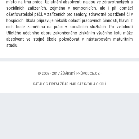
mís
to na trhu práce. Uplatnění absolventi najdou ve zdravotnických a
sociálních zařízeních, zejména v nemocnicích, ale i při domácí
ošetřovatelské péči, v zařízeních pro seniory, zdravotně postižené či v
hospicích. Škola připravuje několik oblastí pracovních činností, hlavní z
nich bude zaměřena na práci v sociálních službách. Po zvládnutí
tříletého učebního oboru zakončeného získáním výučního listu může
absolvent ve stejné škole pokračovat v nástavbovém maturitním
studiu.
© 2008 - 2017 ŽĎÁRSKÝ PRŮVODCE.CZ ·
KATALOG FIREM ŽĎÁR NAD SÁZAVOU A OKOLÍ