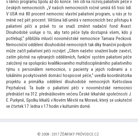
v rámci programu Spolu až do konce. Ten cílí na rozvoj paliativní péče v
českých nemocnicích. „V našich nemocnicích ročně umírá 65 tisíc lidí.
V USA má 80 procent nemocnic vlastní paliativní program, u nás je
to
méně než pět procent. Většina lidí umírá v nemocnicích bez přístupu k
paliativní péči a právě
to se snaží změnit nadační fond Avast.
Dlouhodobě usiluje o
to, aby ta
to péče byla dostupná všem, kdo ji
potřebují,“ přiblížila mluvčí novoměstské nemocnice Tamara Pecková.
Nemocniční oddělení dlouhodobě nemocných tak díky finanční podpoře
může začít paliativní péči rozvíjet. „Cílem našeho snažení bude zavést,
zatím pilotně na vybraných odděleních, funkční systém paliativní péče
založený na spolupráci kvalifikovaného multidisciplinárního paliativního
týmu s personálem nemocnice, s pacienty a jejich rodinami a s
lokálními posky
tovateli domácí hospicové péče,“ uvedla koordiná
torka
projektu a primářka oddělení dlouhodobě nemocných Kvě
toslava
Pejchalová. Ta bude o paliativní péči v novoměstské nemocnici
přednášet na 312. přednáškovém večeru České lékařské společnosti J.
E. Purkyně, Spolku lékařů v Novém Městě na Moravě, který se uskuteční
ve čtvrtek 17. ledna v 17 hodin v kulturním domě.
© 2008 - 2017 ŽĎÁRSKÝ PRŮVODCE.CZ ·