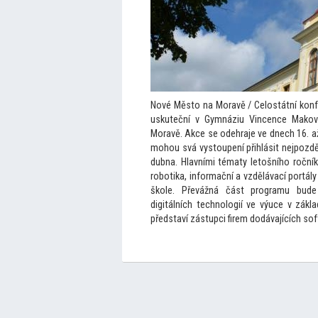
Nové Měs
to na Moravě / Celostátní kon
uskuteční v Gymnáziu Vincence Mako
Moravě. Akce se odehraje ve dnech 16. a
mohou svá vys
toupení přihlásit nejpozd
dubna. Hlavními tématy le
tošního roční
robotika, informační a vzdělávací portál
škole. Převážná část programu bude
digitálních technologií ve výuce v zákl
představí zástupci firem dodávajících so