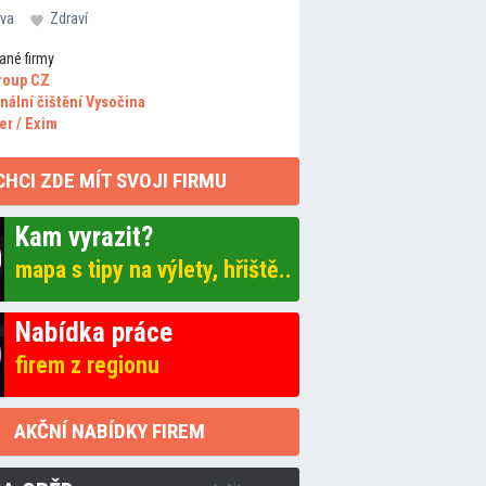
va
Zdraví
ané firmy
roup CZ
nální čištění Vysočina
er / Exim
CHCI ZDE MÍT SVOJI FIRMU
Kam vyrazit?
mapa s tipy na výlety, hřiště..
Nabídka práce
firem z regionu
AKČNÍ NABÍDKY FIREM