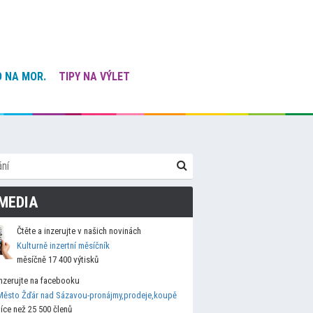
 NA MOR.
TIPY NA VÝLET
MEDIA
Čtěte a inzerujte v našich novinách
Kulturně inzertní měsíčník
měsíčně 17 400 výtisků
Inzerujte na facebooku
Město Žďár nad Sázavou-pronájmy,prodeje,koupě
více než 25 500 členů