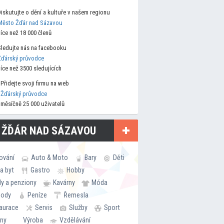
Diskutujte o dění a kultuře v našem regionu
Město Žďár nad Sázavou
více než 18 000 členů
Sledujte nás na facebooku
Žďárský průvodce
více než 3500 sledujících
Přidejte svoji firmu na web
Žďárský průvodce
měsíčně 25 000 uživatelů
 ŽĎÁR NAD SÁZAVOU
ování
Auto & Moto
Bary
Děti
a byt
Gastro
Hobby
ly a penziony
Kavárny
Móda
hody
Peníze
Řemesla
aurace
Servis
Služby
Sport
rny
Výroba
Vzdělávání