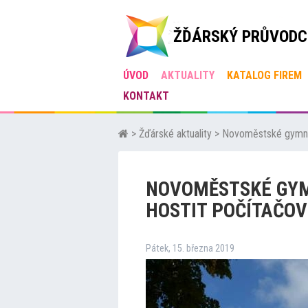
ŽĎÁRSKÝ PRŮVODC
ÚVOD
AKTUALITY
KATALOG FIREM
KONTAKT
>
Žďárské aktuality
>
Novoměstské gymnáz
NOVOMĚSTSKÉ GYM
HOSTIT POČÍTAČOV
Pátek, 15. března 2019