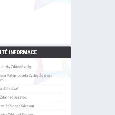
ITÉ INFORMACE
ostezky Žďárské vrchy
ovna Matěje Josefa Sychry Žďár nad
vou
liště v okolí
Žďár nad Sázavou
y ve Žďáře nad Sázavou
klinika Žďár nad Sázavou