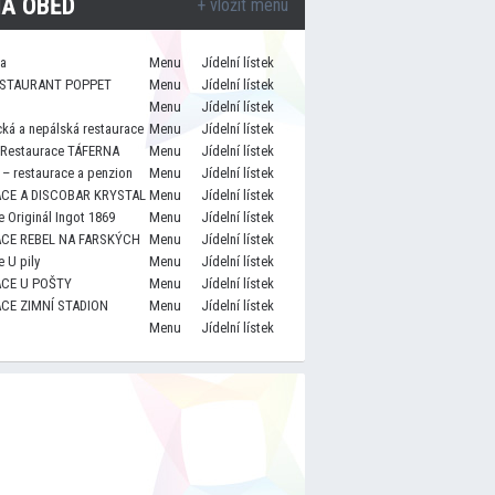
A OBĚD
+ vložit menu
za
Menu
Jídelní lístek
STAURANT POPPET
Menu
Jídelní lístek
Menu
Jídelní lístek
cká a nepálská restaurace
Menu
Jídelní lístek
 Restaurace TÁFERNA
Menu
Jídelní lístek
– restaurace a penzion
Menu
Jídelní lístek
CE A DISCOBAR KRYSTAL
Menu
Jídelní lístek
 Originál Ingot 1869
Menu
Jídelní lístek
CE REBEL NA FARSKÝCH
Menu
Jídelní lístek
 U pily
Menu
Jídelní lístek
CE U POŠTY
Menu
Jídelní lístek
CE ZIMNÍ STADION
Menu
Jídelní lístek
Menu
Jídelní lístek