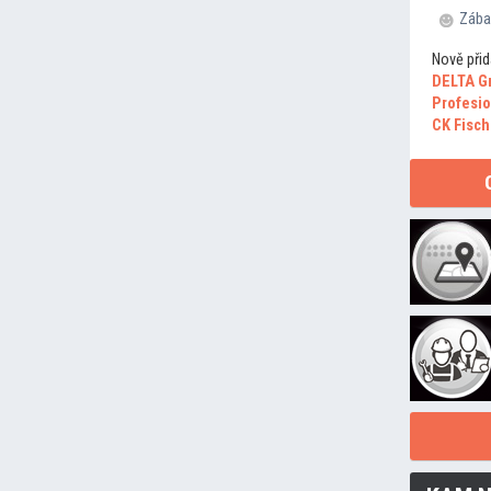
Zába
Nově přid
DELTA G
Profesio
CK Fisch