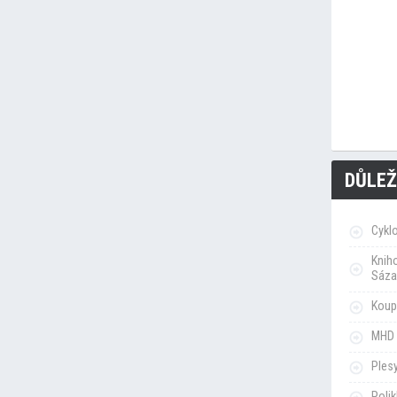
DŮLEŽ
Cykl
Knih
Sáza
Koupa
MHD 
Ples
Poli