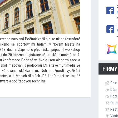
ference nazvaná Počítač ve škole se už pošestnácté
vského se spor
tovními třídami v Novém Městě na
ž 18. dubna. Zájemci o přednášku, případně workshop
ěji do 20. března, registrace účastníků je možná do 9.
ku konference Počítač ve škole jsou algoritmizace a
y škol, mapování s podporou ICT a také multimédia ve
FIRMY
 věnována ukázkám různých možností využívání
adních a středních školách. Při konferenci se taktéž
ftware a počítačovou techniku.
Cest
Dům 
Hote
Obc
Rest
Viná