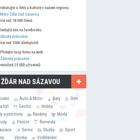
Diskutujte o dění a kultuře v našem regionu
Město Žďár nad Sázavou
více než 18 000 členů
Sledujte nás na facebooku
Žďárský průvodce
více než 3500 sledujících
Přidejte svoji firmu na web
Žďárský průvodce
měsíčně 25 000 uživatelů
 ŽĎÁR NAD SÁZAVOU
ování
Auto & Moto
Bary
Děti
a byt
Gastro
Hobby
ly a penziony
Kavárny
Móda
hody
Peníze
Řemesla
aurace
Servis
Služby
Sport
rny
Výroba
Vzdělávání