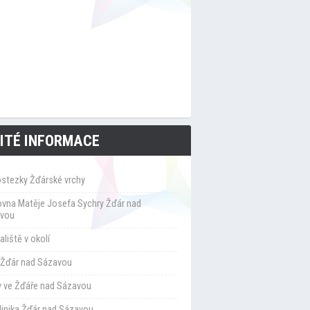
ITÉ INFORMACE
ostezky Žďárské vrchy
ovna Matěje Josefa Sychry Žďár nad
vou
liště v okolí
Žďár nad Sázavou
y ve Žďáře nad Sázavou
klinika Žďár nad Sázavou