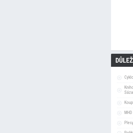
DŮLEŽ
Cykl
Knih
Sáza
Koupa
MHD 
Ples
Poli