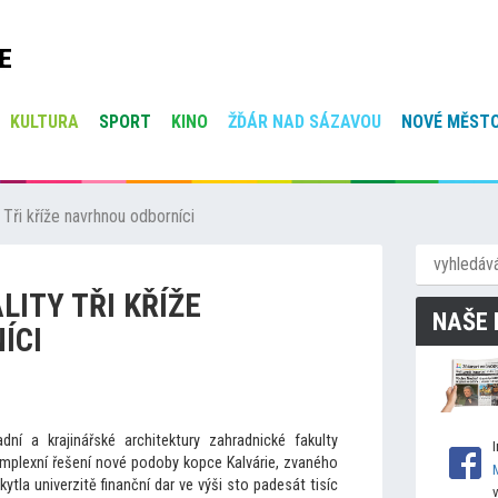
E
KULTURA
SPORT
KINO
ŽĎÁR NAD SÁZAVOU
NOVÉ MĚSTO
 Tři kříže navrhnou odborníci
LITY TŘI KŘÍŽE
NAŠE 
ÍCI
ní a krajinářské architektury zahradnické fakulty
omplexní řešení nové podoby kopce Kalvárie, zvaného
tla univerzitě finanční dar ve výši s
to padesát tisíc