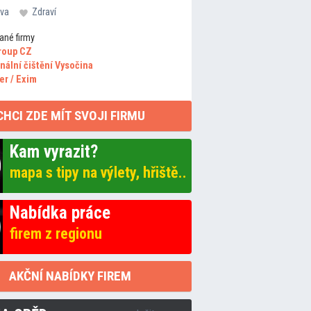
va
Zdraví
ané firmy
roup CZ
nální čištění Vysočina
er / Exim
CHCI ZDE MÍT SVOJI FIRMU
Kam vyrazit?
mapa s tipy na výlety, hřiště..
Nabídka práce
firem z regionu
AKČNÍ NABÍDKY FIREM