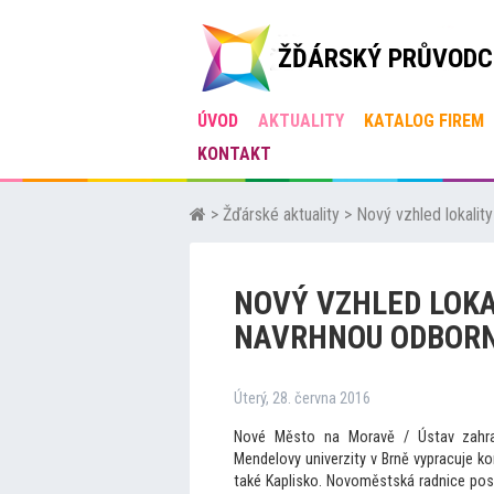
ŽĎÁRSKÝ PRŮVODC
ÚVOD
AKTUALITY
KATALOG FIREM
KONTAKT
>
Žďárské aktuality
>
Nový vzhled lokality
NOVÝ VZHLED LOKA
NAVRHNOU ODBORN
Úterý, 28. června 2016
Nové Měs
to na Moravě / Ústav zahrad
Mendelovy univerzity v Brně vypracuje k
také Kaplisko. Novoměstská radnice posky