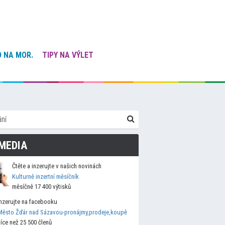
 NA MOR.
TIPY NA VÝLET
MEDIA
Čtěte a inzerujte v našich novinách
Kulturně inzertní měsíčník
měsíčně 17 400 výtisků
Inzerujte na facebooku
Město Žďár nad Sázavou-pronájmy,prodeje,koupě
více než 25 500 členů