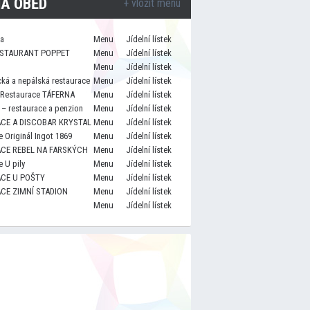
A OBĚD
+ vložit menu
za
Menu
Jídelní lístek
STAURANT POPPET
Menu
Jídelní lístek
Menu
Jídelní lístek
cká a nepálská restaurace
Menu
Jídelní lístek
 Restaurace TÁFERNA
Menu
Jídelní lístek
– restaurace a penzion
Menu
Jídelní lístek
CE A DISCOBAR KRYSTAL
Menu
Jídelní lístek
 Originál Ingot 1869
Menu
Jídelní lístek
CE REBEL NA FARSKÝCH
Menu
Jídelní lístek
 U pily
Menu
Jídelní lístek
CE U POŠTY
Menu
Jídelní lístek
CE ZIMNÍ STADION
Menu
Jídelní lístek
Menu
Jídelní lístek