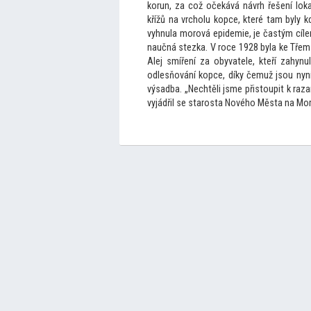
korun, za což očekává návrh řešení loka
křížů na vrcholu kopce, které tam byly
vyhnula morová epidemie, je častým cíl
naučná stezka. V roce 1928 byla ke Třem
Alej smíření za obyvatele, kteří zahynul
odlesňování kopce, díky čemuž jsou nyní 
výsadba. „Nechtěli jsme přis
toupit k raz
vyjádřil se starosta Nového Města na Mo