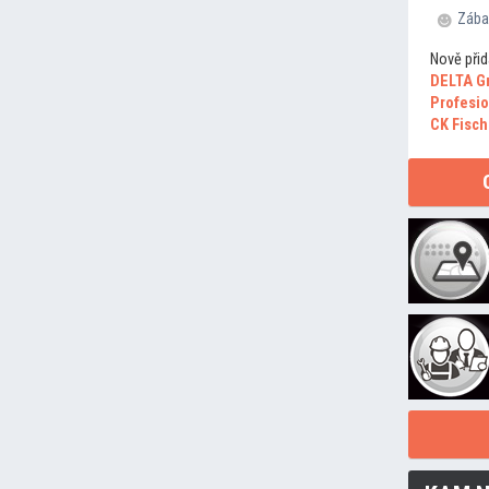
Zába
Nově přid
DELTA G
Profesio
CK Fisch