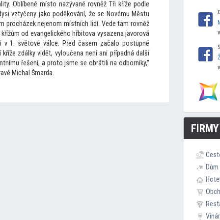
lity. Oblíbené mís
to nazývané rovněž Tři kříže podle
 kdysi vztyčeny jako poděkování, že se Novému Městu
em procházek nejenom místních lidí. Vede tam rovněž
 křížům od evangelického hřbi
tova vysazena javorová
i v 1. svě
tové válce. Před časem začalo postupné
kříže zdálky vidět, vyloučena není ani případná další
antnímu řešení, a pro
to jsme se obrátili na odborníky,“
ravě Michal Šmarda.
FIRMY
Cest
Dům 
Hote
Obc
Rest
Viná