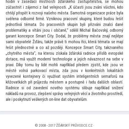
hodin v zasedací místnosti žďárského zastupitelstva, se mohou
zúčastnit i zájemci z řad veřejnosti. „K účasti jsou zváni všichni, kdo
chtějí přispět k rozvoji našeho města. Samotná organizace práce byla
svěřena odborné firmě. Vzniknou pracovní skupiny, které budou řešit
jednotlivá témata. Do pracovních skupin byli přizváni znalci dané
problematiky a vítáni jsou i občané,“ sdělil Michal Bačovský, odborný
garant koncepce Smart City. Dodal, že problémy města znají nejlépe
sami obyvatelé Žďáru, takže právě ti mohou říci, která témata se mají
řešit přednostně a co až později. Koncepce Smart City, takzvaného
„chytrého města“, na kterou získala žďárská radnice příslib evropské
dotace, má využít moderní technologie a jejich návaznost na sebe v
praxi. Díky
tomu by lidé mohli například předem zjistit, kde jsou ve
městě volná parkovací místa, zda jsou v konkrétních lokalitách
vyvezené kontejnery či využívat systém inteligentních semaforů na
křižovatkách při průjezdu městem a postupně i řadu dalších oblastí.
Radnice si od zavedení nového systému slibuje například snížení
nákladů na provoz, zlepšení správy veřejných věcí a životního prostředí,
ale i poskytnutí veškerých on-line dat obyvatelům.
© 2008 - 2017 ŽĎÁRSKÝ PRŮVODCE.CZ ·