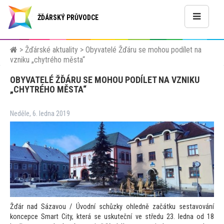
ŽĎÁRSKÝ PRŮVODCE
>
Žďárské aktuality
>
Obyvatelé Žďáru se mohou podílet na
vzniku „chytrého města“
OBYVATELÉ ŽĎÁRU SE MOHOU PODÍLET NA VZNIKU
„CHYTRÉHO MĚSTA“
Neděle, 6. ledna 2019
Žďár nad Sázavou / Úvodní schůzky ohledně začátku sestavování
koncepce Smart City, která se uskuteční ve středu 23. ledna od 18