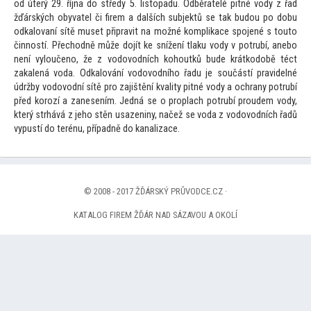
od úterý 29. října do středy 5. lis
topadu. Odběratelé pitné vody z řad
žďárských obyvatel či firem a dalších subjektů se tak budou po dobu
odkalovaní sítě muset připravit na možné komplikace spojené s
tou
to
činností. Přechodně může dojít ke snížení tlaku vody v potrubí, anebo
není vyloučeno, že z vodovodních kohoutků bude krátkodobě téct
zakalená voda. Odkalování vodovodního řadu je součástí pravidelné
údržby vodovodní sítě pro zajištění kvality pitné vody a ochrany potrubí
před korozí a zanesením. Jedná se o proplach potrubí proudem vody,
který strhává z jeho stěn usazeniny, načež se voda z vodovodních řadů
vypustí do terénu, případně do kanalizace.
© 2008 - 2017 ŽĎÁRSKÝ PRŮVODCE.CZ ·
KATALOG FIREM ŽĎÁR NAD SÁZAVOU A OKOLÍ