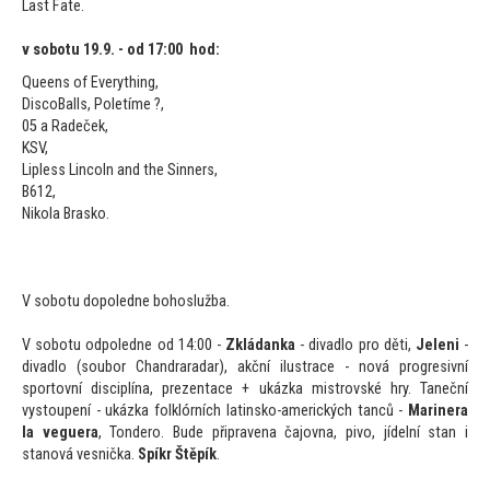
Last Fate.
v sobotu 19.9. - od 17:00 hod:
Queens of Everything,
DiscoBalls, Poletíme ?,
05 a Radeček,
KSV,
Lipless Lincoln
and the Sinners,
B612,
Nikola Brasko.
V sobotu dopoledne bohoslužba.
V sobotu odpoledne od 14:00 -
Zkládanka
- divadlo pro děti,
Jeleni
-
divadlo (soubor Ch
andraradar), akční ilustrace - nová progresivní
spor
tovní disciplína, prezentace + ukázka mistrovské hry. Taneční
vys
toupení - ukázka folklórních latinsko-amerických tanců -
Marinera
la veguera
, Tondero. Bude připravena čajovna, pivo, jídelní stan i
stanová vesnička.
Spíkr Štěpík
.