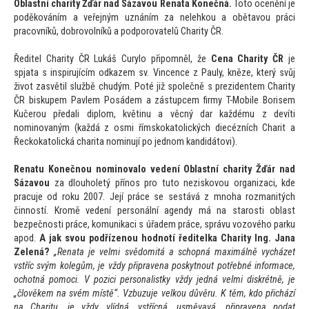
Oblastní charity Žďár nad Sázavou Renata Konečná.
To
to ocenění je
poděkováním a veřejným uznáním za nelehkou a obětavou práci
pracovníků, dobrovolníků a podporovatelů Charity ČR.
Ředitel Charity ČR Lukáš Curylo připomněl, že
Cena Charity ČR
je
spjata s inspirujícím odkazem sv. Vincence z Pauly, kněze, který svůj
život zasvětil službě chudým. Poté již společně s prezidentem Charity
ČR biskupem Pavlem Posádem a zástupcem firmy T-Mobile Borisem
Kučerou předali diplom, květinu a věcný dar každému z devíti
nominovaným (každá z osmi římskoka
tolických diecézních Charit a
Řeckoka
tolická charita nominují po jednom k
andidá
tovi).
Renatu Konečnou nominovalo vedení Oblastní charity Žďár nad
Sázavou
za dlouholetý přínos pro tu
to neziskovou organizaci, kde
pracuje od roku 2007. Její práce se sestává z mnoha rozmanitých
činností. Kromě vedení personální agendy má na starosti oblast
bezpečnosti práce, komunikaci s úřadem práce, správu vozového parku
apod.
A jak svou podřízenou hodnotí ředitelka Charity Ing. Jana
Zelená?
„Renata je velmi svědomitá a schopná maximálně vycházet
vstříc svým kolegům, je vždy připravena poskytnout potřebné informace,
ochotná pomoci. V pozici personalistky vždy jedná velmi diskrétně, je
„člověkem na svém místě“. Vzbuzuje velkou důvěru. K těm, kdo přichází
na Charitu, je vždy vlídná, vstřícná, usměvavá, připravena podat