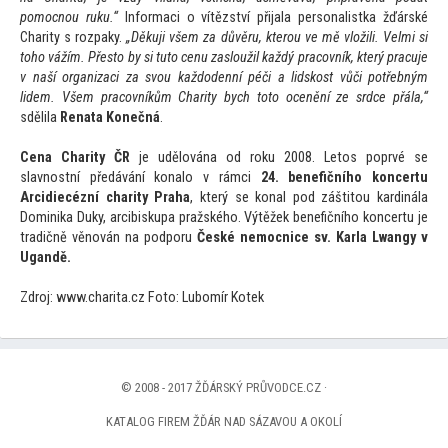
pomocnou ruku.“
Informaci o vítězství přijala personalistka žďárské
Charity s rozpaky.
„Děkuji všem za důvěru, kterou ve mě vložili. Velmi si
toho vážím. Přes
to by si tu
to cenu zasloužil každý pracovník, který pracuje
v naší organizaci za svou každodenní péči a lidskost vůči potřebným
lidem. Všem pracovníkům Charity bych
to
to ocenění ze srdce přála,“
sdělila
Renata Konečná
.
Cena Charity ČR
je udělována od roku 2008. Le
tos poprvé se
slavnostní předávání konalo v rámci
24. benefičního koncertu
Arcidiecézní charity Praha
, který se konal pod zášti
tou kardinála
Dominika Duky, arcibiskupa pražského. Výtěžek benefičního koncertu je
tradičně věnován na podporu
České nemocnice sv. Karla Lwangy v
Ug
andě.
Zdroj: www.charita.cz Fo
to: Lubomír Kotek
© 2008 - 2017 ŽĎÁRSKÝ PRŮVODCE.CZ ·
KATALOG FIREM ŽĎÁR NAD SÁZAVOU A OKOLÍ