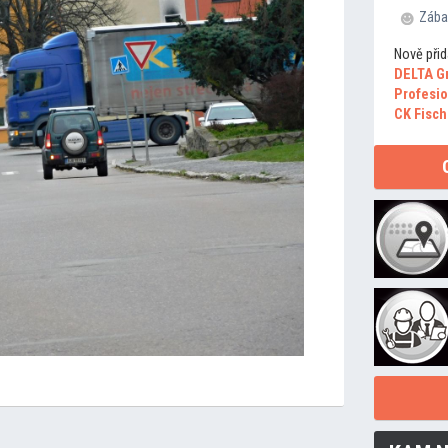
Zába
Nově přid
DELTA G
Profesio
CK Fisch