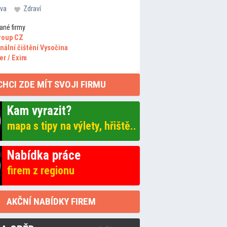
va
Zdraví
ané firmy
roup CZ
nální čištění Vysočina
er / Exim
CHCI ZDE MÍT SVOJI FIRMU
Kam vyrazit?
mapa s tipy na výlety, hřiště..
Nabídka práce
firem z regionu
AKČNÍ NABÍDKY FIREM