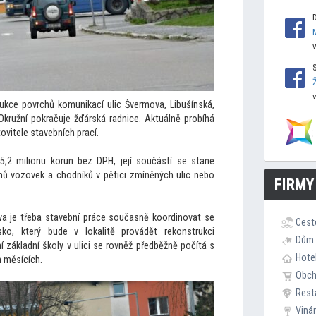
ukce povrchů komunikací ulic Švermova, Libušínská,
 Okružní pokračuje žďárská radnice. Aktuálně probíhá
ovitele stavebních prací.
5,2 milionu korun bez DPH, její součástí se stane
ů vozovek a chodníků v pětici zmíněných ulic nebo
FIRMY
ova je třeba stavební práce současně koordinovat se
Cest
o, který bude v lokalitě provádět rekonstrukci
Dům 
základní školy v ulici se rovněž předběžně počítá s
Hote
h měsících.
Obc
Rest
Viná