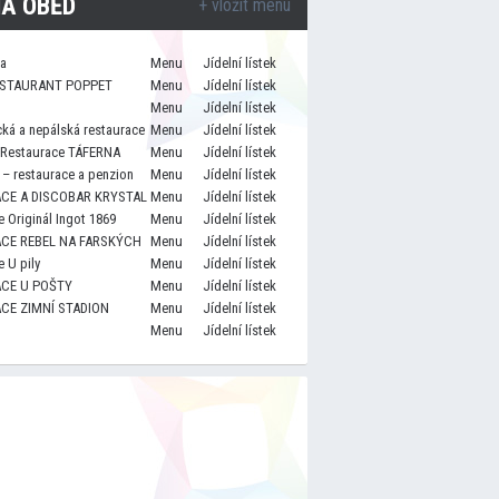
A OBĚD
+ vložit menu
za
Menu
Jídelní lístek
STAURANT POPPET
Menu
Jídelní lístek
Menu
Jídelní lístek
cká a nepálská restaurace
Menu
Jídelní lístek
 Restaurace TÁFERNA
Menu
Jídelní lístek
– restaurace a penzion
Menu
Jídelní lístek
CE A DISCOBAR KRYSTAL
Menu
Jídelní lístek
 Originál Ingot 1869
Menu
Jídelní lístek
CE REBEL NA FARSKÝCH
Menu
Jídelní lístek
 U pily
Menu
Jídelní lístek
CE U POŠTY
Menu
Jídelní lístek
CE ZIMNÍ STADION
Menu
Jídelní lístek
Menu
Jídelní lístek