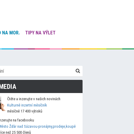
 NA MOR.
TIPY NA VÝLET
MEDIA
Čtěte a inzerujte v našich novinách
Kulturně inzertní měsíčník
měsíčně 17 400 výtisků
Inzerujte na facebooku
Město Žďár nad Sázavou-pronájmy,prodeje,koupě
více než 25 500 členů