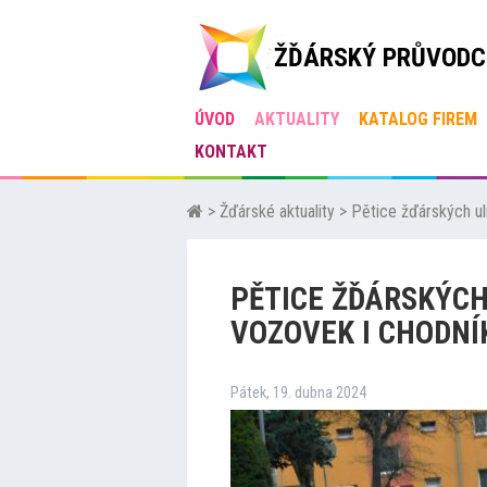
ŽĎÁRSKÝ PRŮVODC
ÚVOD
AKTUALITY
KATALOG FIREM
KONTAKT
>
Žďárské aktuality
>
Pětice žďárských ul
PĚTICE ŽĎÁRSKÝCH
VOZOVEK I CHODNÍ
Pátek, 19. dubna 2024