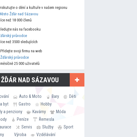
Diskutujte o dění a kultuře v našem regionu
Město Žďár nad Sázavou
více než 18 000 členů
Sledujte nás na facebooku
Žďárský průvodce
více než 3500 sledujících
Přidejte svoji firmu na web
Žďárský průvodce
měsíčně 25 000 uživatelů
 ŽĎÁR NAD SÁZAVOU
ování
Auto & Moto
Bary
Děti
a byt
Gastro
Hobby
ly a penziony
Kavárny
Móda
hody
Peníze
Řemesla
aurace
Servis
Služby
Sport
rny
Výroba
Vzdělávání