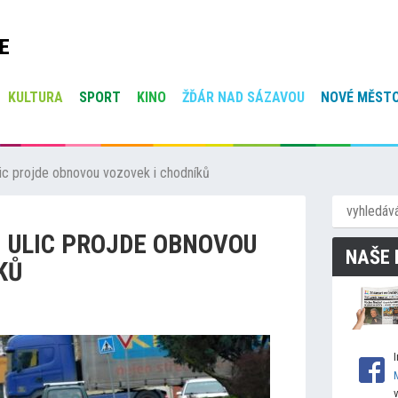
E
KULTURA
SPORT
KINO
ŽĎÁR NAD SÁZAVOU
NOVÉ MĚSTO
ic projde obnovou vozovek i chodníků
 ULIC PROJDE OBNOVOU
NAŠE 
KŮ