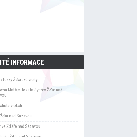
ITÉ INFORMACE
ostezky Žďárské vrchy
ovna Matěje Josefa Sychry Žďár nad
vou
liště v okolí
Žďár nad Sázavou
y ve Žďáře nad Sázavou
klinika Žďár nad Sázavou