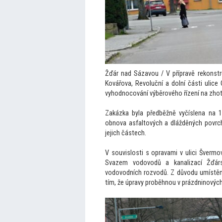
Žďár nad Sázavou / V přípravě rekonstr
Kovářova, Revoluční a dolní části ulice
vyhodnocování výběrového řízení na zhot
Zakázka byla předběžně vyčíslena na 1
obnova asfaltových a dlážděných povrch
jejich částech.
V souvislosti s opravami v ulici Šverm
Svazem vodovodů a kanalizací Žďársk
vodovodních rozvodů. Z důvodu umístění 
tím, že úpravy proběhnou v prázdninovýc