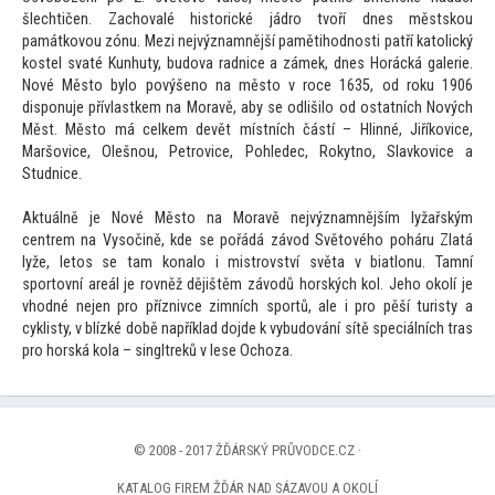
šlechtičen. Zachovalé his
torické jádro tvoří dnes městskou
památkovou zónu. Mezi nejvýznamnější pamětihodnosti patří ka
tolický
kostel svaté Kunhuty, budova radnice a zámek, dnes Horácká galerie.
Nové Měs
to bylo povýšeno na měs
to v roce 1635, od roku 1906
disponuje přívlastkem na Moravě, aby se odlišilo od ostatních Nových
Měst. Měs
to má celkem devět místních částí – Hlinné, Jiříkovice,
Maršovice, Olešnou, Petrovice, Pohledec, Rokytno, Slavkovice a
Studnice.
Aktuálně je Nové Měs
to na Moravě nejvýznamnějším lyžařským
centrem na Vysočině, kde se pořádá závod Svě
tového poháru Zlatá
lyže, le
tos se tam konalo i mistrovství světa v biatlonu. Tamní
spor
tovní areál je rovněž dějištěm závodů horských kol. Jeho okolí je
vhodné nejen pro příznivce zimních sportů, ale i pro pěší turisty a
cyklisty, v blízké době například dojde k vybudování sítě speciálních tras
pro horská kola – singltreků v lese Ochoza.
© 2008 - 2017 ŽĎÁRSKÝ PRŮVODCE.CZ ·
KATALOG FIREM ŽĎÁR NAD SÁZAVOU A OKOLÍ