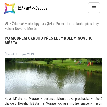
ŽĎÁRSKÝ PRŮVODCE
>
Žďárské vrchy tipy na výlet
>
Po modrém okruhu přes lesy
kolem Nového Města
PO MODRÉM OKRUHU PŘES LESY KOLEM NOVÉHO
MĚSTA
Čtvrtek, 10. října 2013
Nové Měs
to na Moravě / Jedenáctikilometrová procházka v těsné
blízkosti Nového Města na Moravě kopíruje modře značený místní