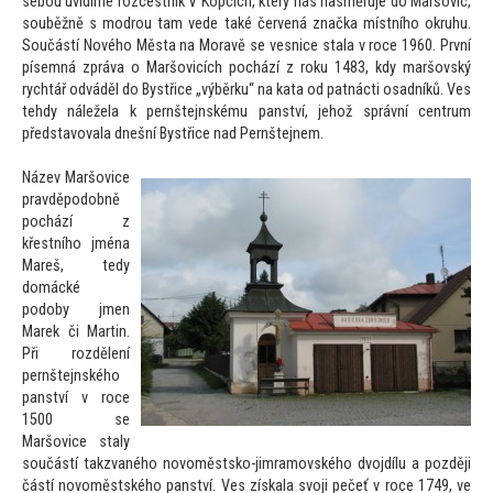
sebou uvidíme rozcestník V Kopcích, který nás nasměruje do Maršovic,
souběžně s modrou tam vede také červená značka místního okruhu.
Součástí Nového Města na Moravě se vesnice stala v roce 1960. První
písemná zpráva o Maršovicích pochází z roku 1483, kdy maršovský
rychtář odváděl do Bystřice „výběrku“ na kata od patnácti osadníků. Ves
tehdy náležela k pernštejnskému panství, jehož správní centrum
představovala dnešní Bystřice nad Pernštejnem.
Název Maršovice
pravděpodobně
pochází z
křestního jména
Mareš, tedy
domácké
podoby jmen
Marek či Martin.
Při rozdělení
pernštejnského
panství v roce
1500 se
Maršovice staly
součástí takzvaného novoměstsko-jimramovského dvojdílu a později
částí novoměstského panství. Ves získala svoji pečeť v roce 1749, ve