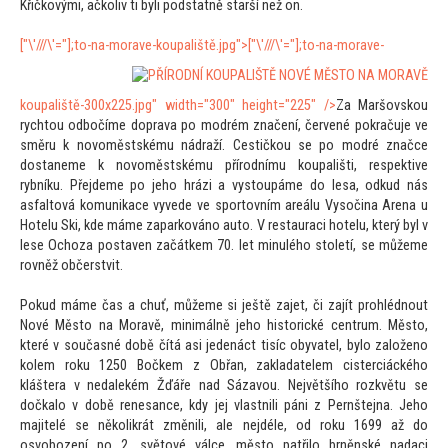
Křičkovými, ačkoliv ti byli podstatně starší než on.
["\'///\'="];
to-na-morave-koupaliště.jpg">
["\'///\'="];
to-na-morave-
koupaliště-300x225.jpg" width="300" height="225" />
Za Maršovskou
rych
tou odbočíme doprava po modrém značení, červené pokračuje ve
směru k novoměstskému nádraží. Cestičkou se po modré značce
dostaneme k novoměstskému přírodnímu koupališti, respektive
rybníku. Přejdeme po jeho hrázi a vys
toupáme do lesa, odkud nás
asfal
tová komunikace vyvede ve spor
tovním areálu Vysočina Arena u
Hotelu Ski, kde máme zaparkováno au
to. V restauraci hotelu, který byl v
lese Ochoza postaven začátkem 70. let minulého s
toletí, se můžeme
rovněž občerstvit.
Pokud máme čas a chuť, můžeme si ještě zajet, či zajít prohlédnout
Nové Měs
to na Moravě, minimálně jeho his
torické centrum. Měs
to,
které v současné době čítá asi jedenáct tisíc obyvatel, bylo založeno
kolem roku 1250 Bočkem z Obřan, zakladatelem cisterciáckého
kláštera v nedalekém Žďáře nad Sázavou. Největšího rozkvětu se
dočkalo v době renesance, kdy jej vlastnili páni z Pernštejna. Jeho
majitelé se několikrát změnili, ale nejdéle, od roku 1699 až do
osvobození po 2. svě
tové válce, měs
to patřilo brněnské nadaci