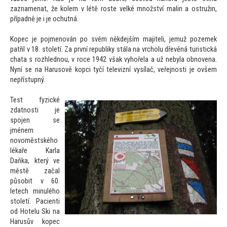
zaznamenat, že kolem v létě roste velké množství malin a ostružin,
případně je i je ochutná.
Kopec je pojmenován po svém někdejším majiteli, jemuž pozemek
patřil v 18. s
toletí. Za první republiky stála na vrcholu dřevěná turistická
chata s rozhlednou, v roce 1942 však vyhořela a už nebyla obnovena.
Nyní se na Harusově kopci tyčí televizní vysílač, veřejnosti je ovšem
nepřístupný.
Test fyzické
zdatnosti je
spojen se
jménem
novoměstského
lékaře Karla
Daňka, který ve
městě začal
působit v 60.
letech minulého
s
toletí. Pacienti
od Hotelu Ski na
Harusův kopec