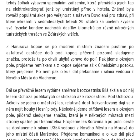
tehdy šplhali vybaveni speciálním zařízením, které přenášelo jejich tep
na elektrokardiograf, jenž byl umístěný přímo v hotelu. Známá byla
rovněž populární akce pro veřejnost s názvem Dovolená pro zdraví, při
které rekreanti v sedmdesátých letech 20. s
toletí za účelem zvýšení
své fyzické kondice nachodili desítky kilometrů po různě náročných
turistických trasách ve Žďárských vrších.
Z Harusova kopce se po modrém místním značení pustíme po
asfal
tové cestičce dolů pod kopec, přičemž pozorně sledujeme
značku, pro
tože ta po chvíli uhýbá vpravo do polí. Pak jdeme okrajem
pole, projdeme remízkem a z kopce sejdeme až k Cihelskému po
toku,
který přejdeme. Po něm pak o kus dál překonáme i silnici vedoucí z
Nového Města do Vlachovic.
Dál se převážně lesem vydáme směrem k rozcestníku Bílá skála a od něj
lesem Ochoza po klikatých cestičkách až k rozcestníku Pod Ochozou.
Ačkoliv se jedná o městský les, relativně dost frekven
tovaný, dají se v
něm najít houby i lesní plody. Následně jdeme střídavě lesem a okrajem
pole, přičemž sledujeme značku, která je v některých místech mezi
stromy špatně postřehnutelná. Projdeme les Borovina a po polní cestě
se dostaneme k silnici II/354 vedoucí z Nového Města na Moravě do
jeho místní části Maršovice. Přejdeme komunikaci a o kus dál před