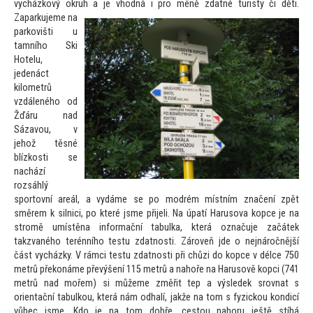
vycházkový okruh a je vhodná i pro méně zdatné turisty či děti.
Zaparkujeme na
parkovišti u
tamního Ski
Hotelu,
jedenáct
kilometrů
vzdáleného od
Žďáru nad
Sázavou, v
jehož těsné
blízkosti se
nachází
rozsáhlý
spor
tovní areál, a vydáme se po modrém místním značení zpět
směrem k silnici, po které jsme přijeli. Na úpatí Harusova kopce je na
stromě umístěna informační tabulka, která označuje začátek
takzvaného terénního testu zdatnosti. Zároveň jde o nejnáročnější
část vycházky. V rámci testu zdatnosti při chůzi do kopce v délce 750
metrů překonáme převýšení 115 metrů a nahoře na Harusově kopci (741
metrů nad mořem) si můžeme změřit tep a výsledek srovnat s
orientační tabulkou, která nám odhalí, jakže na
tom s fyzickou kondicí
vůbec jsme. Kdo je na
tom dobře, ces
tou nahoru ještě stíhá