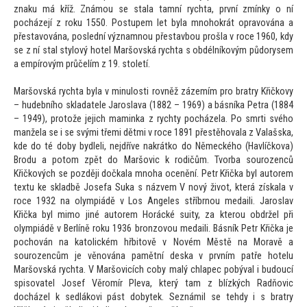
znaku má kříž. Známou se stala tamní rychta, první zmínky o ní
pocházejí z roku 1550. Postupem let byla mnohokrát opravována a
přestavována, poslední významnou přestavbou prošla v roce 1960, kdy
se z ní stal stylový hotel Maršovská rychta s obdélníkovým půdorysem
a empírovým průčelím z 19. s
toletí.
Maršovská rychta byla v minulosti rovněž zázemím pro bratry Křičkovy
– hudebního skladatele Jaroslava (1882 – 1969) a básníka Petra (1884
– 1949), pro
tože jejich maminka z rychty pocházela. Po smrti svého
manžela se i se svými třemi dětmi v roce 1891 přestěhovala z Valašska,
kde do té doby bydleli, nejdříve nakrátko do Německého (Havlíčkova)
Brodu a po
tom zpět do Maršovic k rodičům. Tvorba sourozenců
Křičkových se později dočkala mnoha ocenění. Petr Křička byl au
torem
textu ke skladbě Josefa Suka s názvem V nový život, která získala v
roce 1932 na olympiádě v Los Angeles stříbrnou medaili. Jaroslav
Křička byl mimo jiné au
torem Horácké suity, za kterou obdržel při
olympiádě v Berlíně roku 1936 bronzovou medaili. Básník Petr Křička je
pochován na ka
tolickém hřbi
tově v Novém Městě na Moravě a
sourozencům je věnována pamětní deska v prvním patře hotelu
Maršovská rychta. V Maršovicích coby malý chlapec pobýval i budoucí
spisovatel Josef Věromír Pleva, který tam z blízkých Radňovic
docházel k sedlákovi pást dobytek. Seznámil se tehdy i s bratry