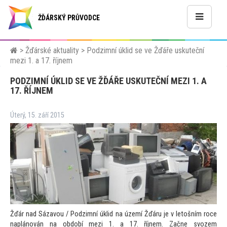
ŽĎÁRSKÝ PRŮVODCE
>
Žďárské aktuality
>
Podzimní úklid se ve Žďáře uskuteční
mezi 1. a 17. říjnem
PODZIMNÍ ÚKLID SE VE ŽĎÁŘE USKUTEČNÍ MEZI 1. A
17. ŘÍJNEM
Úterý, 15. září 2015
Žďár nad Sázavou / Podzimní úklid na území Žďáru je v le
tošním roce
naplánován na období mezi 1. a 17. říjnem. Začne svozem