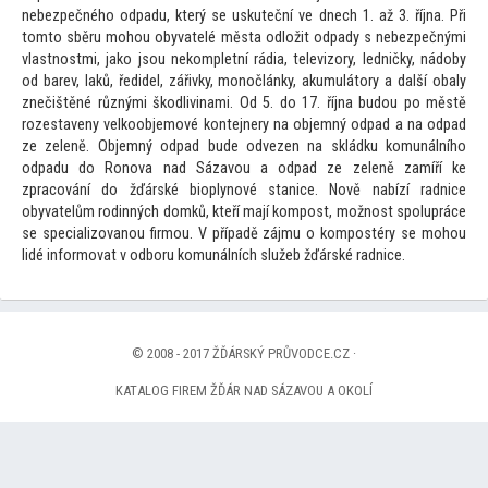
nebezpečného odpadu, který se uskuteční ve dnech 1. až 3. října. Při
tom
to sběru mohou obyvatelé města odložit odpady s nebezpečnými
vlastnostmi, jako jsou nekompletní rádia, televizory, ledničky, nádoby
od barev, laků, ředidel, zářivky, monočlánky, akumulá
tory a další obaly
znečištěné různými škodlivinami. Od 5. do 17. října budou po městě
rozestaveny velkoobjemové kontejnery na objemný odpad a na odpad
ze zeleně. Objemný odpad bude odvezen na skládku komunálního
odpadu do Ronova nad Sázavou a odpad ze zeleně zamíří ke
zpracování do žďárské bioplynové stanice. Nově nabízí radnice
obyvatelům rodinných domků, kteří mají kompost, možnost spolupráce
se specializovanou firmou. V případě zájmu o kompostéry se mohou
lidé informovat v odboru komunálních služeb žďárské radnice.
© 2008 - 2017 ŽĎÁRSKÝ PRŮVODCE.CZ ·
KATALOG FIREM ŽĎÁR NAD SÁZAVOU A OKOLÍ