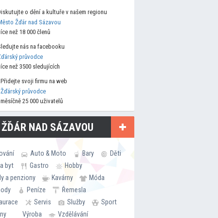
Diskutujte o dění a kultuře v našem regionu
Město Žďár nad Sázavou
více než 18 000 členů
Sledujte nás na facebooku
Žďárský průvodce
více než 3500 sledujících
Přidejte svoji firmu na web
Žďárský průvodce
měsíčně 25 000 uživatelů
 ŽĎÁR NAD SÁZAVOU
ování
Auto & Moto
Bary
Děti
a byt
Gastro
Hobby
ly a penziony
Kavárny
Móda
hody
Peníze
Řemesla
aurace
Servis
Služby
Sport
rny
Výroba
Vzdělávání