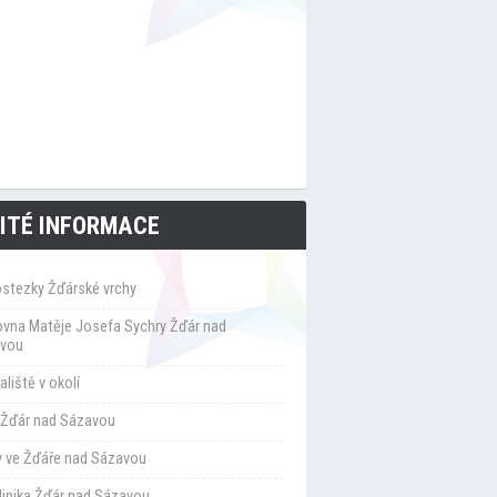
ITÉ INFORMACE
ostezky Žďárské vrchy
ovna Matěje Josefa Sychry Žďár nad
vou
liště v okolí
Žďár nad Sázavou
y ve Žďáře nad Sázavou
klinika Žďár nad Sázavou