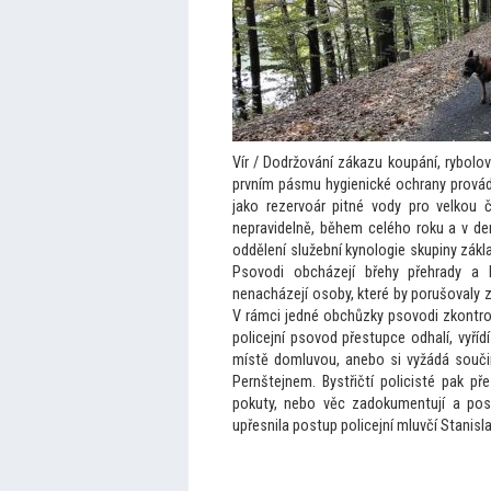
Vír / Dodržování zákazu koupání, rybolov
prvním pásmu hygienické ochrany prováděl
jako rezervoár pitné vody pro velkou 
nepravidelně, během celého roku a v den
oddělení služební kynologie skupiny zák
Psovodi obcházejí břehy přehrady a
nenacházejí osoby, které by porušovaly z
V rámci jedné obchůzky psovodi zkontrolu
policejní psovod přestupce odhalí, vyří
místě domluvou, anebo si vyžádá součin
Pernštejnem. Bystřičtí policisté pak př
pokuty, nebo věc zadokumentují a pos
upřesnila postup policejní mluvčí Stanisl