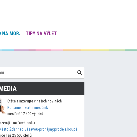
 NA MOR.
TIPY NA VÝLET
MEDIA
Čtěte a inzerujte v našich novinách
Kulturně inzertní měsíčník
měsíčně 17 400 výtisků
Inzerujte na facebooku
Město Žďár nad Sázavou-pronájmy,prodeje,koupě
více než 25 500 členů