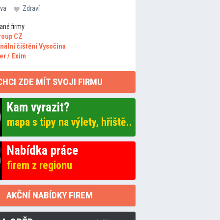
va
Zdraví
ané firmy
roup CZ
nální čištění Vysočina
er / Exim
CHCI ZDE MÍT SVOJI FIRMU
Kam vyrazit?
mapa s tipy na výlety, hřiště..
Nabídka práce
firem z regionu
AKČNÍ NABÍDKY FIREM