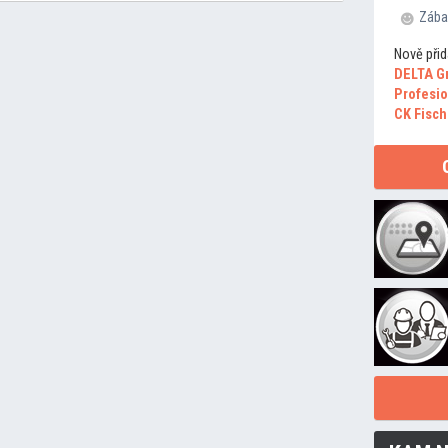
Zába
Nově přid
DELTA G
Profesio
CK Fisch