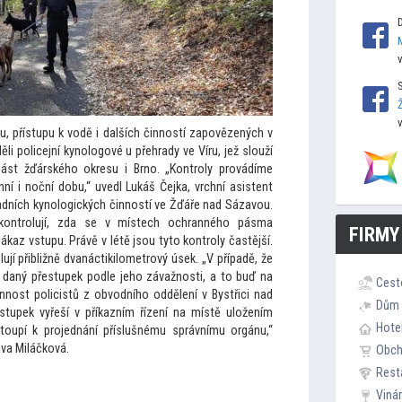
u, přístupu k vodě i dalších činností zapovězených v
i policejní kynologové u přehrady ve Víru, jež slouží
část žďárského okresu i Brno. „Kontroly provádíme
ní i noční dobu,“ uvedl Lukáš Čejka, vrchní asistent
ladních kynologických činností ve Žďáře nad Sázavou.
 kontrolují, zda se v místech ochranného pásma
FIRMY
ákaz vstupu. Právě v létě jsou ty
to kontroly častější.
jí přibližně dvanáctikilometrový úsek. „V případě, že
dí daný přestupek podle jeho závažnosti, a
to buď na
Cest
nost policistů z obvodního oddělení v Bystřici nad
Dům 
estupek vyřeší v příkazním řízení na místě uložením
Hote
toupí k projednání příslušnému správnímu orgánu,“
ava Miláčková.
Obc
Rest
Viná