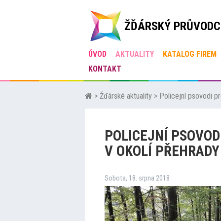
ŽĎÁRSKÝ PRŮVODC
ÚVOD
AKTUALITY
KATALOG FIREM
KONTAKT
>
Žďárské aktuality
>
Policejní psovodi pr
POLICEJNÍ PSOVOD
V OKOLÍ PŘEHRADY
Sobota, 18. srpna 2018