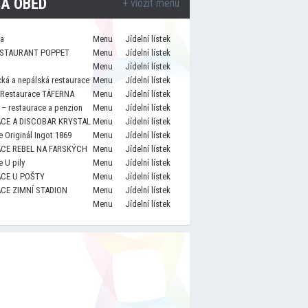
A OBĚD
+ vložit menu
za
Menu
Jídelní lístek
STAURANT POPPET
Menu
Jídelní lístek
Menu
Jídelní lístek
cká a nepálská restaurace
Menu
Jídelní lístek
 Restaurace TÁFERNA
Menu
Jídelní lístek
– restaurace a penzion
Menu
Jídelní lístek
CE A DISCOBAR KRYSTAL
Menu
Jídelní lístek
 Originál Ingot 1869
Menu
Jídelní lístek
CE REBEL NA FARSKÝCH
Menu
Jídelní lístek
 U pily
Menu
Jídelní lístek
CE U POŠTY
Menu
Jídelní lístek
CE ZIMNÍ STADION
Menu
Jídelní lístek
Menu
Jídelní lístek