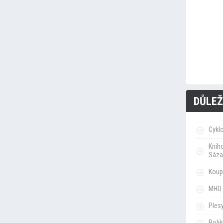
DŮLEŽ
Cykl
Knih
Sáza
Koupa
MHD 
Ples
Poli