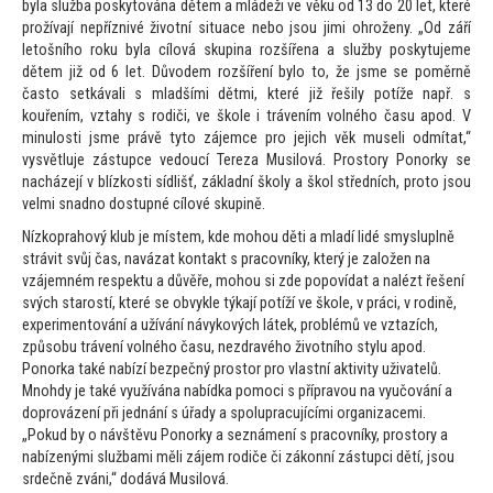
byla služba posky
tována dětem a mládeži ve věku od 13 do 20 let, které
prožívají nepříznivé životní situace nebo jsou jimi ohroženy. „Od září
le
tošního roku byla cílová skupina rozšířena a služby poskytujeme
dětem již od 6 let. Důvodem rozšíření bylo
to, že jsme se poměrně
čas
to setkávali s mladšími dětmi, které již řešily potíže např. s
kouřením, vztahy s rodiči, ve škole i trávením volného času apod. V
minulosti jsme právě ty
to zájemce pro jejich věk museli odmítat,“
vysvětluje zástupce vedoucí Tereza Musilová. Pros
tory Ponorky se
nacházejí v blízkosti sídlišť, základní školy a škol středních, pro
to jsou
velmi snadno dostupné cílové skupině.
Nízkoprahový klub je místem, kde mohou děti a mladí lidé smysluplně
strávit svůj čas, navázat kontakt s pracovníky, který je založen na
vzájemném respektu a důvěře, mohou si zde popovídat a nalézt řešení
svých starostí, které se obvykle týkají potíží ve škole, v práci, v rodině,
experimen
tování a užívání návykových látek, problémů ve vztazích,
způsobu trávení volného času, nezdravého životního stylu apod.
Ponorka také nabízí bezpečný pros
tor pro vlastní aktivity uživatelů.
Mnohdy je také využívána nabídka pomoci s přípravou na vyučování a
doprovázení při jednání s úřady a spolupracujícími organizacemi.
„Pokud by o návštěvu Ponorky a seznámení s pracovníky, pros
tory a
nabízenými službami měli zájem rodiče či zákonní zástupci dětí, jsou
srdečně zváni,“ dodává Musilová.