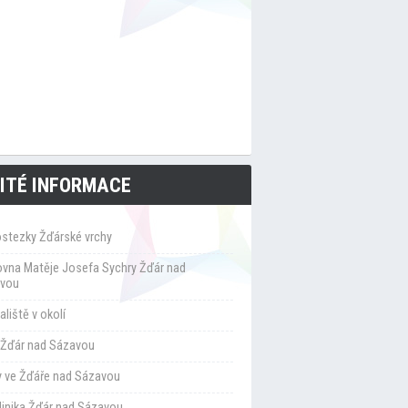
ITÉ INFORMACE
ostezky Žďárské vrchy
ovna Matěje Josefa Sychry Žďár nad
vou
liště v okolí
Žďár nad Sázavou
y ve Žďáře nad Sázavou
klinika Žďár nad Sázavou