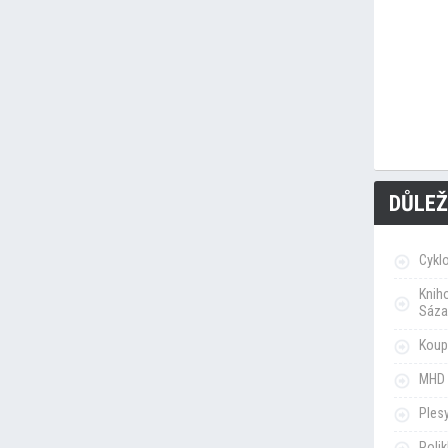
DŮLEŽ
Cykl
Knih
Sáza
Koupa
MHD 
Ples
Poli