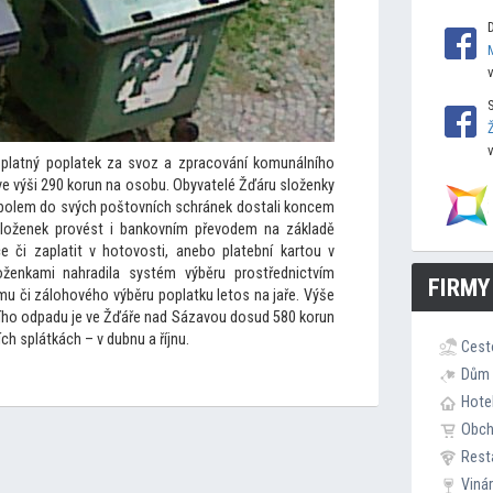
splatný poplatek za svoz a zpracování komunálního
ve výši 290 korun na osobu. Obyvatelé Žďáru složenky
mbolem do svých poš
tovních schránek dostali koncem
složenek provést i bankovním převodem na základě
e či zaplatit v ho
tovosti, anebo platební kar
tou v
ženkami nahradila systém výběru prostřednictvím
FIRMY
mu či zálohového výběru poplatku le
tos na jaře. Výše
ího odpadu je ve Žďáře nad Sázavou dosud 580 korun
ch splátkách – v dubnu a říjnu.
Cest
Dům 
Hote
Obc
Rest
Viná