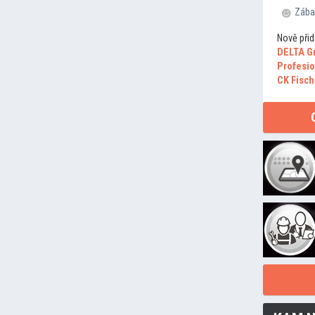
Zába
Nově přid
DELTA G
Profesio
CK Fisch