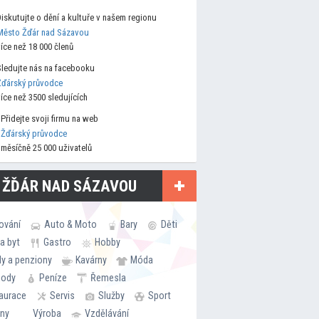
Diskutujte o dění a kultuře v našem regionu
Město Žďár nad Sázavou
více než 18 000 členů
Sledujte nás na facebooku
Žďárský průvodce
více než 3500 sledujících
Přidejte svoji firmu na web
Žďárský průvodce
měsíčně 25 000 uživatelů
 ŽĎÁR NAD SÁZAVOU
ování
Auto & Moto
Bary
Děti
a byt
Gastro
Hobby
ly a penziony
Kavárny
Móda
hody
Peníze
Řemesla
aurace
Servis
Služby
Sport
rny
Výroba
Vzdělávání