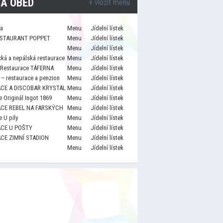
A OBĚD
+ vložit menu
za
Menu
Jídelní lístek
STAURANT POPPET
Menu
Jídelní lístek
Menu
Jídelní lístek
cká a nepálská restaurace
Menu
Jídelní lístek
 Restaurace TÁFERNA
Menu
Jídelní lístek
– restaurace a penzion
Menu
Jídelní lístek
CE A DISCOBAR KRYSTAL
Menu
Jídelní lístek
 Originál Ingot 1869
Menu
Jídelní lístek
CE REBEL NA FARSKÝCH
Menu
Jídelní lístek
 U pily
Menu
Jídelní lístek
CE U POŠTY
Menu
Jídelní lístek
CE ZIMNÍ STADION
Menu
Jídelní lístek
Menu
Jídelní lístek