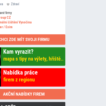
va
Zdraví
ané firmy
roup CZ
nální čištění Vysočina
er / Exim
CHCI ZDE MÍT SVOJI FIRMU
Kam vyrazit?
mapa s tipy na výlety, hřiště..
Nabídka práce
firem z regionu
AKČNÍ NABÍDKY FIREM