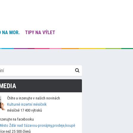
 NA MOR.
TIPY NA VÝLET
MEDIA
Čtěte a inzerujte v našich novinách
Kulturně inzertní měsíčník
měsíčně 17 400 výtisků
Inzerujte na facebooku
Město Žďár nad Sázavou-pronájmy,prodeje,koupě
více než 25 500 členů