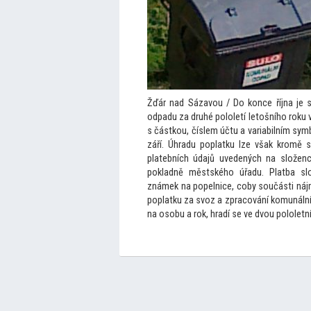
Žďár nad Sázavou / Do konce října je 
odpadu za druhé pololetí le
tošního roku 
s částkou, číslem účtu a variabilním sy
září. Úhradu poplatku lze však kromě 
platebních údajů uvedených na složenc
pokladně městského úřadu. Platba slo
známek na popelnice, coby součásti náj
poplatku za svoz a zpracování komunáln
na osobu a rok, hradí se ve dvou pololetní