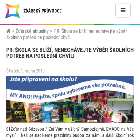
ŽĎÁRSKÝ PRŮVODCE
>
Žďárské aktuality
>
PR: Škola se blíží, nenechávejte výběr
školních potřeb na poslední chvíli
PR: ŠKOLA SE BLÍŽÍ, NENECHÁVEJTE VÝBĚR ŠKOLNÍCH
POTŘEB NA POSLEDNÍ CHVÍLI
Čtvrtek, 1. srpna 2019
01Žďár nad Sázavou / Zní Vám v uších? Samozřejmě, EMADO na Vás
myslí.... Než se nadějeme prázdniny budou za námi a další školní rok