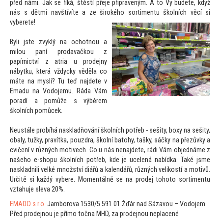
před námi. Jak se říká, štěstí přeje připraveným. A
to Vy budete, když
nás s dětmi navštívíte a ze širokého sortimentu školních věcí si
vyberete!
Byli jste zvyklý na ochotnou a
milou paní prodavačkou z
papírnictví z atria u prodejny
nábytku, která vždycky věděla co
máte na mysli? Tu teď najdete v
Emadu na Vodojemu. Ráda Vám
poradí a pomůže s výběrem
školních pomůcek.
Neustále probíhá naskladňování školních potřeb - sešity, boxy na sešity,
obaly, tužky, pravítka, pouzdra, školní ba
tohy, tašky, sáčky na přezůvky a
cvičení v různých motivech. Co u nás nenajdete, rádi Vám objednáme z
našeho e-shopu školních potřeb, kde je ucelená nabídka. Také jsme
naskladnili velké množství diářů a kalendářů, různých velikostí a motivů.
Určitě si každý vybere. Momentálně se na prodej
toho
to sortimentu
vztahuje sleva 20%.
EMADO s.r.o.
Jamborova 1530/5 591 01 Žďár nad Sázavou – Vodojem
Před prodejnou je přímo
točna MHD, za prodejnou neplacené