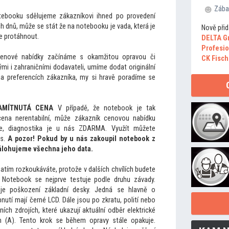
Zába
ebooku sdělujeme zákazníkovi ihned po provedení
h dnů, může se stát že na notebooku je vada, která je
Nově přid
e protáhnout.
DELTA G
Profesio
cenové nabídky začínáme s okamži
tou opravou či
CK Fisch
mi i zahraničními dodavateli, umíme dodat originální
í na preferencích zákazníka, my si hravě poradíme se
AMÍTNUTÁ CENA
V případě, že notebook je tak
cena nerentabilní, může zákazník cenovou nabídku
me, diagnostika je u nás ZDARMA. Využít můžete
ás.
A pozor! Pokud by u nás zakoupil notebook z
álohujeme všechna jeho data.
zatím rozkoukáváte, pro
tože v dalších chvílích budete
. Notebook se nejprve testuje podle druhu závady.
í je poškození základní desky. Jedná se hlavně o
utí mají černé LCD. Dále jsou po zkratu, polití nebo
ích zdrojích, které ukazují aktuální odběr elektrické
 (A). Ten
to krok se během opravy stále opakuje.