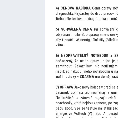
4) CENOVÁ NABÍDKA
Cenu opravy not
diagnostiky. Nejčastěji do dvou pracovníc
třeba déle tes
tovat a diagnostika se můž
5) SCHVÁLENÁ CENA
Při schválení 
objednáním dílu. Spolupracujeme s český
díly i značkové neoriginální díly. Zálež
vším.
6) NEOPRAVITELNÝ NOTEBOOK x Z
poškozený, že nejde opravit nebo je 
zamítnout. Zákazníkovi nic neúčtuje
například nákupu jiného notebooku u n
naší nabídky – ZDARMA mu do něj zaz
7) OPRAVA
Jako nový kolega v práci se 
žasnout, co naši technici znají a umí
Nejsložitější a zároveň nejzajímavějš
notebooky, které nejdou zapnout, po zapn
pádu apod. Vše se testuje na stabilizačn
energie ve Voltech (V) nebo Amperách