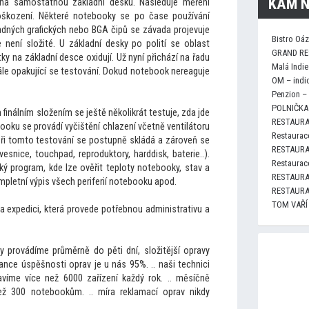
KAM N
na samostatnou základní desku. Následuje měření
oškození. Některé notebooky se po čase používání
vadných grafických nebo BGA čipů se závada projevuje
Bistro Oá
 není složité. U základní desky po polití se oblast
GRAND RE
y na základní desce oxidují. Už nyní přichází na řadu
Malá Indie
le opakující se tes
tování. Dokud notebook nereaguje
OM – indi
Penzion –
POLNIČKA 
nálním složením se ještě několikrát testuje, zda jde
RESTAURA
ku se provádí vyčištění chlazení včetně ventilá
toru
Restaurace
ři
tom
to tes
tování se postupně skládá a zároveň se
RESTAURA
ávesnice,
touchpad, reproduk
tory, harddisk, baterie..).
Restaurace
ký program, kde lze ověřit teploty notebooky, stav a
RESTAURA
ompletní výpis všech periferií notebooku apod.
RESTAURA
TOM VAŘÍ
 expedici, která provede potřebnou administrativu a
vy provádíme průměrně do pěti dní, složitější opravy
ance úspěšnosti oprav je u nás 95%. .. naši technici
ravíme více než 6000 zařízení každý rok. .. měsíčně
ež 300 notebookům. .. míra reklamací oprav nikdy