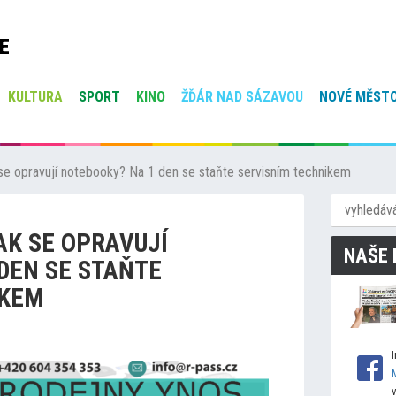
E
KULTURA
SPORT
KINO
ŽĎÁR NAD SÁZAVOU
NOVÉ MĚSTO
 se opravují notebooky? Na 1 den se staňte servisním technikem
AK SE OPRAVUJÍ
NAŠE 
DEN SE STAŇTE
IKEM