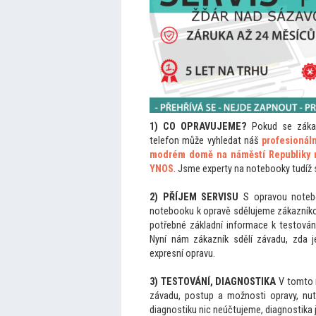
1) CO OPRAVUJEME?
Pokud se zákazn
telefon může vyhledat náš
profesionál
modrém domě na náměstí Republiky n
YNOS
. Jsme experty na notebooky tudíž 
2) PŘÍJEM SERVISU
S opravou notebo
notebooku k opravě sdělujeme zákazníko
potřebné základní informace k tes
tován
Nyní nám zákazník sdělí závadu, zda je
expresní opravu.
3) TESTOVÁNÍ, DIAGNOSTIKA
V
tom
to
závadu, postup a možnosti opravy, nutn
diagnostiku nic neúčtujeme, diagnostika