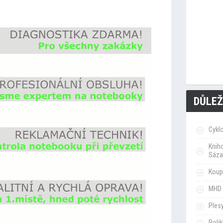
DŮLEŽ
Cykl
Knih
Sáza
Koupa
MHD 
Ples
Poli