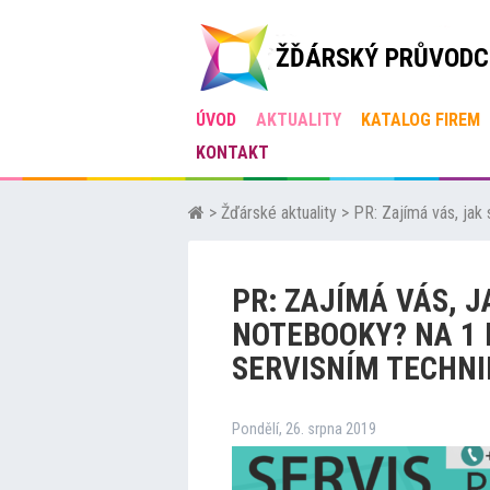
ŽĎÁRSKÝ PRŮVODC
ÚVOD
AKTUALITY
KATALOG FIREM
KONTAKT
>
Žďárské aktuality
>
PR: Zajímá vás, jak
PR: ZAJÍMÁ VÁS, J
NOTEBOOKY? NA 1 
SERVISNÍM TECHN
Pondělí, 26. srpna 2019