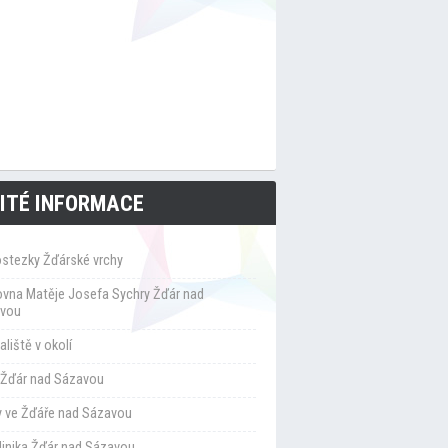
ITÉ INFORMACE
ostezky Žďárské vrchy
ovna Matěje Josefa Sychry Žďár nad
vou
liště v okolí
Žďár nad Sázavou
y ve Žďáře nad Sázavou
klinika Žďár nad Sázavou