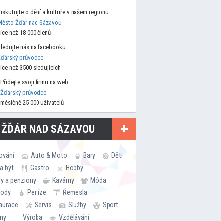
Diskutujte o dění a kultuře v našem regionu
Město Žďár nad Sázavou
více než 18 000 členů
Sledujte nás na facebooku
Žďárský průvodce
více než 3500 sledujících
Přidejte svoji firmu na web
Žďárský průvodce
měsíčně 25 000 uživatelů
 ŽĎÁR NAD SÁZAVOU
ování
Auto & Moto
Bary
Děti
a byt
Gastro
Hobby
ly a penziony
Kavárny
Móda
hody
Peníze
Řemesla
aurace
Servis
Služby
Sport
rny
Výroba
Vzdělávání