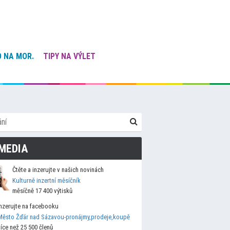
 NA MOR.
TIPY NA VÝLET
MEDIA
Čtěte a inzerujte v našich novinách
Kulturně inzertní měsíčník
měsíčně 17 400 výtisků
Inzerujte na facebooku
Město Žďár nad Sázavou-pronájmy,prodeje,koupě
více než 25 500 členů