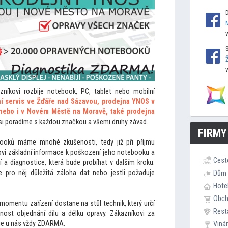
íkovi rozbije notebook, PC, tablet nebo mobilní
ní servis ve Žďáře nad Sázavou, prodejna YNOS v
ebo i v Novém Městě na Moravě, také prodejna
si poradíme s každou značkou a všemi druhy závad.
FIRMY
oků máme mnohé zkušenosti, tedy již při příjmu
vi základní informace k poškození jeho notebooku a
Cest
í a diagnostice, která bude probíhat v dalším kroku.
 pro něj důležitá záloha dat nebo jestli požaduje
Dům 
Hote
Obc
 momentu zařízení dostane na stůl technik, který určí
Rest
ost objednání dílu a délku opravy. Zákazníkovi za
 je u nás vždy ZDARMA.
Viná