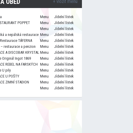
A OBĚD
+ vložit menu
za
Menu
Jídelní lístek
STAURANT POPPET
Menu
Jídelní lístek
Menu
Jídelní lístek
cká a nepálská restaurace
Menu
Jídelní lístek
 Restaurace TÁFERNA
Menu
Jídelní lístek
– restaurace a penzion
Menu
Jídelní lístek
CE A DISCOBAR KRYSTAL
Menu
Jídelní lístek
 Originál Ingot 1869
Menu
Jídelní lístek
CE REBEL NA FARSKÝCH
Menu
Jídelní lístek
 U pily
Menu
Jídelní lístek
CE U POŠTY
Menu
Jídelní lístek
CE ZIMNÍ STADION
Menu
Jídelní lístek
Menu
Jídelní lístek