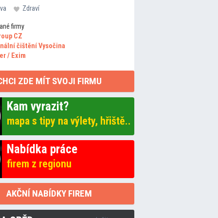
va
Zdraví
ané firmy
roup CZ
nální čištění Vysočina
er / Exim
CHCI ZDE MÍT SVOJI FIRMU
Kam vyrazit?
mapa s tipy na výlety, hřiště..
Nabídka práce
firem z regionu
AKČNÍ NABÍDKY FIREM