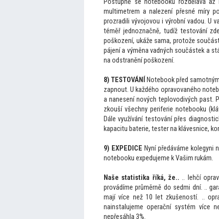
Postupně se notebooku rozdělává až 
multimetrem a nalezení přesné míry p
prozradili vývojovou i výrobní vadou. U 
téměř jednoznačně, tudíž tes
tování zde
poškození, ukáže sama, pro
tože součástk
pájení a výměna vadných součástek a stá
na odstranění poškození.
8) TESTOVÁNÍ
Notebook před samotným fi
zapnout. U každého opravovaného noteboo
a nanesení nových teplovodivých past. P
zkouší všechny periferie notebooku (kl
Dále využívání tes
tování přes diagnostic
kapacitu baterie, tester na klávesnice, k
9) EXPEDICE
Nyní předáváme kolegyni na
notebooku expedujeme k Vašim rukám.
Naše statistika říká, že..
.. lehčí opra
provádíme průměrně do sedmi dní. .. gar
mají více než 10 let zkušeností. .. op
nainstalujeme operační systém více n
nepřesáhla 3%.