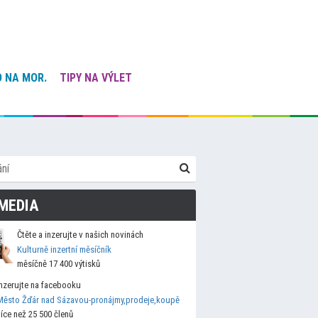
 NA MOR.
TIPY NA VÝLET
MEDIA
Čtěte a inzerujte v našich novinách
Kulturně inzertní měsíčník
měsíčně 17 400 výtisků
Inzerujte na facebooku
Město Žďár nad Sázavou-pronájmy,prodeje,koupě
více než 25 500 členů