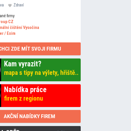
va
Zdraví
ané firmy
roup CZ
nální čištění Vysočina
er / Exim
CHCI ZDE MÍT SVOJI FIRMU
Kam vyrazit?
mapa s tipy na výlety, hřiště..
Nabídka práce
firem z regionu
AKČNÍ NABÍDKY FIREM