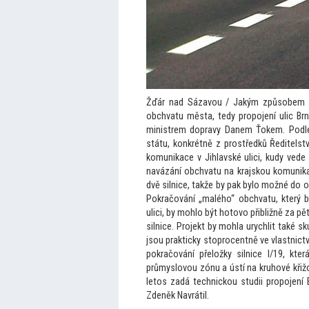
Žďár nad Sázavou / Jakým způsobem n
obchvatu města, tedy propojení ulic Brn
ministrem dopravy Danem Ťokem. Podle 
státu, konkrétně z prostředků Ředitelstv
komunikace v Jihlavské ulici, kudy vede 
navázání obchvatu na krajskou komunika
dvě silnice, takže by pak bylo možné do 
Pokračování „malého“ obchvatu, který by
ulici, by mohlo být ho
tovo přibližně za pě
silnice. Projekt by mohla urychlit také
jsou prakticky s
toprocentně ve vlastnict
pokračování přeložky silnice I/19, kt
průmyslovou zónu a ústí na kruhové křižo
le
tos zadá technickou studii propojení 
Zdeněk Navrátil.