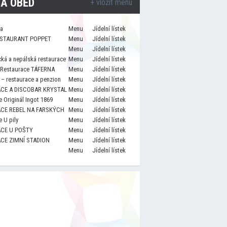
A OBĚD
+ vložit menu
za
Menu
Jídelní lístek
STAURANT POPPET
Menu
Jídelní lístek
Menu
Jídelní lístek
cká a nepálská restaurace
Menu
Jídelní lístek
 Restaurace TÁFERNA
Menu
Jídelní lístek
– restaurace a penzion
Menu
Jídelní lístek
CE A DISCOBAR KRYSTAL
Menu
Jídelní lístek
 Originál Ingot 1869
Menu
Jídelní lístek
CE REBEL NA FARSKÝCH
Menu
Jídelní lístek
 U pily
Menu
Jídelní lístek
CE U POŠTY
Menu
Jídelní lístek
CE ZIMNÍ STADION
Menu
Jídelní lístek
Menu
Jídelní lístek