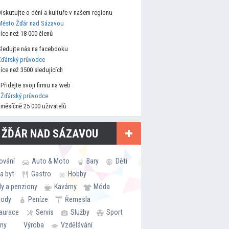
Diskutujte o dění a kultuře v našem regionu
Město Žďár nad Sázavou
více než 18 000 členů
Sledujte nás na facebooku
Žďárský průvodce
více než 3500 sledujících
Přidejte svoji firmu na web
Žďárský průvodce
měsíčně 25 000 uživatelů
 ŽĎÁR NAD SÁZAVOU
ování
Auto & Moto
Bary
Děti
a byt
Gastro
Hobby
ly a penziony
Kavárny
Móda
hody
Peníze
Řemesla
aurace
Servis
Služby
Sport
rny
Výroba
Vzdělávání