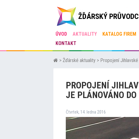
ŽĎÁRSKÝ PRŮVODC
ÚVOD
AKTUALITY
KATALOG FIREM
KONTAKT
>
Žďárské aktuality
>
Propojení Jihlavské 
PROPOJENÍ JIHLAV
JE PLÁNOVÁNO DO 
Čtvrtek, 14. ledna 2016