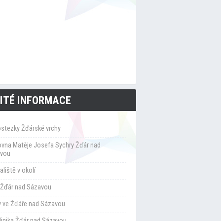
ITÉ INFORMACE
ostezky Žďárské vrchy
ovna Matěje Josefa Sychry Žďár nad
vou
liště v okolí
Žďár nad Sázavou
y ve Žďáře nad Sázavou
klinika Žďár nad Sázavou