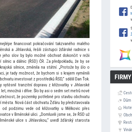
ejlépe financovat pokračování takzvaného malého
ěnská a Jihlavská, řešili zástupci žďárské radnice s
jeho slov by bylo možné obchvat dokončit v režii
í silnic a dálnic (ŘSD) ČR. Za předpokladu, že by se
krajská silnice, změnila na státní. „Pro
tože by šlo o
ci, je tady možnost, že bychom si s krajem vyměnili
FIRMY
obchvatu inves
tovat z prostředků ŘSD,“ sdělil Dan Ťok.
 vytěsnil tranzitní dopravu z křižovatky v Jihlavské
t let, množná i dříve. Šlo by asi o sedm set metrů nové
Cest
 skutečnost, že pozemky potřebné pro stavbu obchvatu
Dům 
ví města. Nová část obchvatu Žďáru by představovala
Hote
erá od podzimu vede od křižovatky u Mělkovic přes
vatce v Brněnské ulici. „Domluvili jsme se, že ŘSD už
Obc
Brněnské ulice s Jihlavskou,“ uvedl žďárský starosta
Rest
Viná