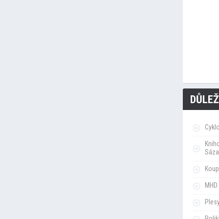
DŮLEŽ
Cykl
Knih
Sáza
Koupa
MHD 
Ples
Poli