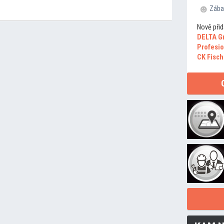
Zába
Nově přid
DELTA G
Profesio
CK Fisch