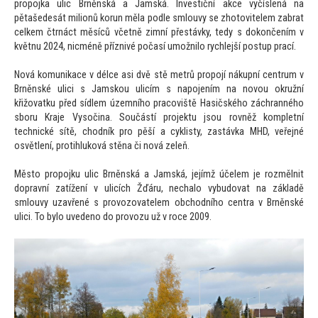
propojka ulic Brněnská a Jamská. Investiční akce vyčíslená na
pětašedesát milionů korun měla podle smlouvy se zhotovitelem zabrat
celkem čtrnáct měsíců včetně zimní přestávky, tedy s dokončením v
květnu 2024, nicméně příznivé počasí umožnilo rychlejší postup prací.
Nová komunikace v délce asi dvě stě metrů propojí nákupní centrum v
Brněnské ulici s Jamskou ulicím s napojením na novou okružní
křižovatku před sídlem územního pracoviště Hasičského záchranného
sboru Kraje Vysočina. Součástí projektu jsou rovněž kompletní
technické sítě, chodník pro pěší a cyklisty, zastávka MHD, veřejné
osvětlení, protihluková stěna či nová zeleň.
Město propojku ulic Brněnská a Jamská, jejímž účelem je rozmělnit
dopravní zatížení v ulicích Žďáru, nechalo vybudovat na základě
smlouvy uzavřené s provozovatelem obchodního centra v Brněnské
ulici. To bylo uvedeno do provozu už v roce 2009.