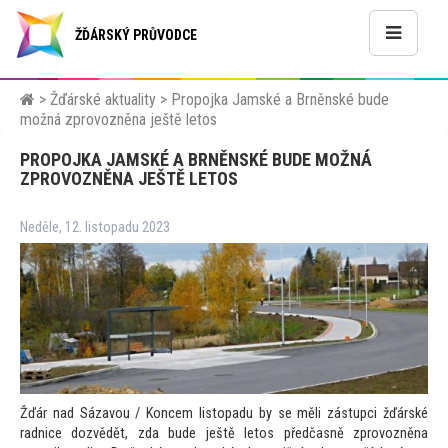
ŽĎÁRSKÝ PRŮVODCE
>
Žďárské aktuality
>
Propojka Jamské a Brněnské bude
možná zprovozněna ještě letos
PROPOJKA JAMSKÉ A BRNĚNSKÉ BUDE MOŽNÁ
ZPROVOZNĚNA JEŠTĚ LETOS
Neděle, 12. listopadu 2023
Žďár nad Sázavou / Koncem listopadu by se měli zástupci žďárské
radnice dozvědět, zda bude ještě letos předčasně zprovozněna