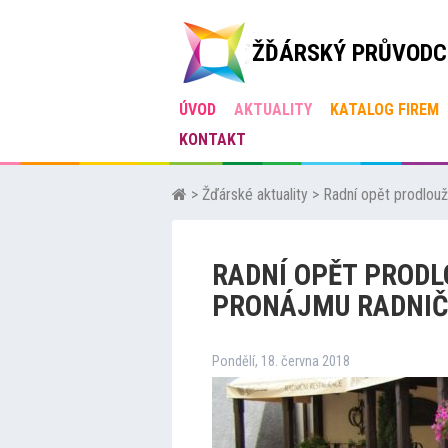
ŽĎÁRSKÝ PRŮVODC
ÚVOD
AKTUALITY
KATALOG FIREM
KONTAKT
>
Žďárské aktuality
>
Radní opět prodlouž
RADNÍ OPĚT PRODL
PRONÁJMU RADNIČ
Pondělí, 18. června 2018