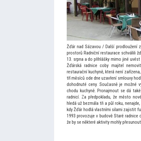
Žďár nad Sázavou / Další prodloužení 
pros
torů Radniční restaurace schválili žď
13. srpna a do přihlášky mimo jiné uvés
Žďárská radnice coby majitel nemovi
restaurační kuchyně, která není zařízena,
tří měsíců ode dne uzavření smlouvy hod
dohodnuté ceny. Současně je možné vyu
chodu kuchyně. Pronajmout se dá také
radnicí. Za předpokladu, že měs
to nov
hledá už bezmála tři a půl roku, nenajde,
kdy Žďár hodlá vlastními silami zajistit 
1993 provozuje v budově Staré radnice 
že by se některé aktivity mohly přesunou