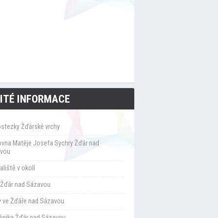
ITÉ INFORMACE
ostezky Žďárské vrchy
ovna Matěje Josefa Sychry Žďár nad
vou
liště v okolí
Žďár nad Sázavou
y ve Žďáře nad Sázavou
klinika Žďár nad Sázavou