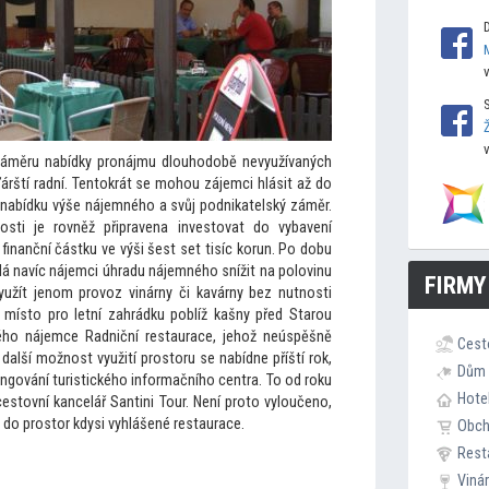
záměru nabídky pronájmu dlouhodobě nevyužívaných
árští radní. Ten
tokrát se mohou zájemci hlásit až do
t nabídku výše nájemného a svůj podnikatelský záměr.
tosti je rovněž připravena inves
tovat do vybavení
 finanční částku ve výši šest set tisíc korun. Po dobu
lá navíc nájemci úhradu nájemného snížit na polovinu
FIRMY
žít jenom provoz vinárny či kavárny bez nutnosti
 mís
to pro letní zahrádku poblíž kašny před Starou
ého nájemce Radniční restaurace, jehož neúspěšně
Cest
 další možnost využití pros
toru se nabídne příští rok,
Dům 
fungování turistického informačního centra. To od roku
Hote
ces
tovní kancelář Santini Tour. Není pro
to vyloučeno,
t do pros
tor kdysi vyhlášené restaurace.
Obc
Rest
Viná