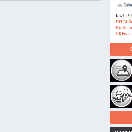
Zába
Nově přid
DELTA G
Profesio
CK Fisch