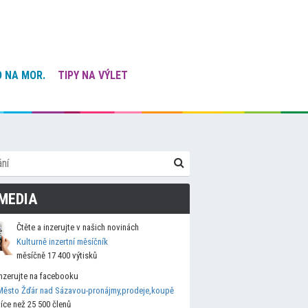
 NA MOR.
TIPY NA VÝLET
MEDIA
Čtěte a inzerujte v našich novinách
Kulturně inzertní měsíčník
měsíčně 17 400 výtisků
Inzerujte na facebooku
Město Žďár nad Sázavou-pronájmy,prodeje,koupě
více než 25 500 členů