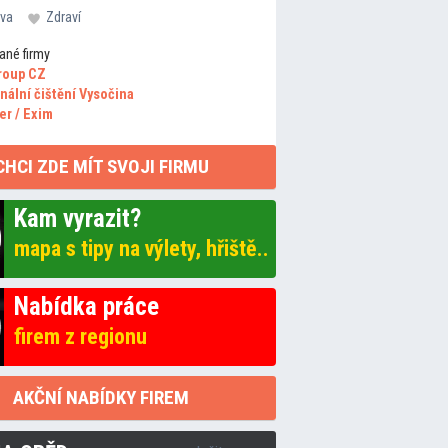
va
Zdraví
ané firmy
roup CZ
nální čištění Vysočina
er / Exim
CHCI ZDE MÍT SVOJI FIRMU
Kam vyrazit?
mapa s tipy na výlety, hřiště..
Nabídka práce
firem z regionu
AKČNÍ NABÍDKY FIREM