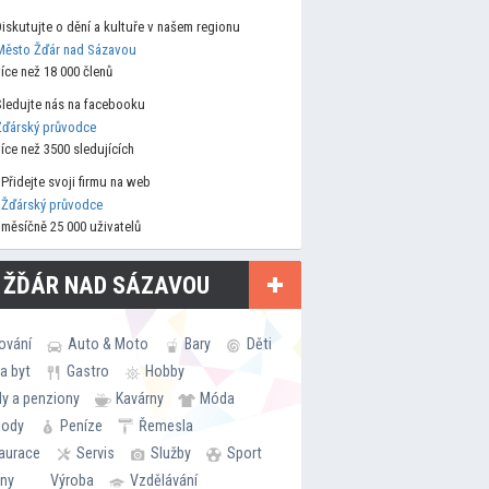
Diskutujte o dění a kultuře v našem regionu
Město Žďár nad Sázavou
více než 18 000 členů
Sledujte nás na facebooku
Žďárský průvodce
více než 3500 sledujících
Přidejte svoji firmu na web
Žďárský průvodce
měsíčně 25 000 uživatelů
 ŽĎÁR NAD SÁZAVOU
ování
Auto & Moto
Bary
Děti
a byt
Gastro
Hobby
ly a penziony
Kavárny
Móda
hody
Peníze
Řemesla
aurace
Servis
Služby
Sport
rny
Výroba
Vzdělávání