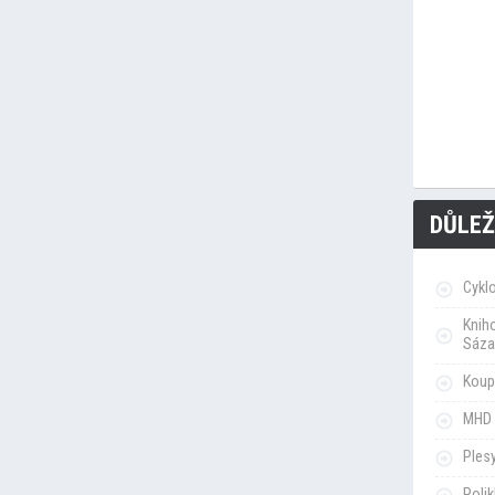
DŮLEŽ
Cykl
Knih
Sáza
Koupa
MHD 
Ples
Poli