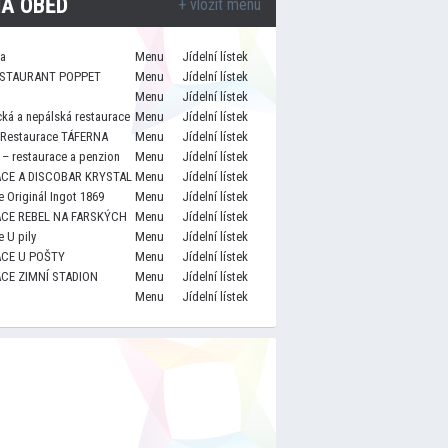
A OBĚD
+ vložit menu
za
Menu
Jídelní lístek
STAURANT POPPET
Menu
Jídelní lístek
Menu
Jídelní lístek
cká a nepálská restaurace
Menu
Jídelní lístek
 Restaurace TÁFERNA
Menu
Jídelní lístek
– restaurace a penzion
Menu
Jídelní lístek
CE A DISCOBAR KRYSTAL
Menu
Jídelní lístek
 Originál Ingot 1869
Menu
Jídelní lístek
CE REBEL NA FARSKÝCH
Menu
Jídelní lístek
 U pily
Menu
Jídelní lístek
CE U POŠTY
Menu
Jídelní lístek
CE ZIMNÍ STADION
Menu
Jídelní lístek
Menu
Jídelní lístek