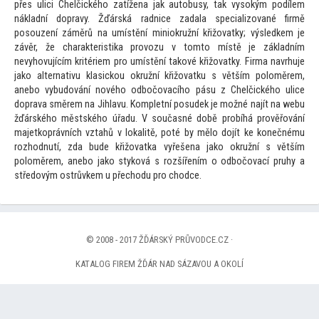
přes ulici Chelčického zatížena jak au
tobusy, tak vysokým podílem
nákladní dopravy. Žďárská radnice zadala specializované firmě
posouzení záměrů na umístění miniokružní křižovatky; výsledkem je
závěr, že charakteristika provozu v
tom
to místě je základním
nevyhovujícím kritériem pro umístění takové křižovatky. Firma navrhuje
jako alternativu klasickou okružní křižovatku s větším poloměrem,
anebo vybudování nového odbočovacího pásu z Chelčického ulice
doprava směrem na Jihlavu. Kompletní posudek je možné najít na webu
žďárského městského úřadu. V současné době probíhá prověřování
majetkoprávních vztahů v lokalitě, poté by mělo dojít ke konečnému
rozhodnutí, zda bude křižovatka vyřešena jako okružní s větším
poloměrem, anebo jako styková s rozšířením o odbočovací pruhy a
středovým ostrůvkem u přechodu pro chodce.
© 2008 - 2017 ŽĎÁRSKÝ PRŮVODCE.CZ ·
KATALOG FIREM ŽĎÁR NAD SÁZAVOU A OKOLÍ