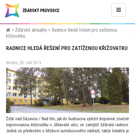
ŽĎÁRSKÝ PRŮVODCE
>
Žďárské aktuality
>
Radnice hledá řešení pro zatíženou
křižovatku
RADNICE HLEDÁ ŘEŠENÍ PRO ZATÍŽENOU KŘIŽOVATKU
Neděle, 20. září 2015
Žďár nad Sázavou / Nad tím, jak do budoucna vyřešit dopravně značně
exponovanou křižovatku v Jihlavské ulici, se zamýšlí žďárská radnice.
Jedná se především o blízkost au
tobusového nádraží, takže lokalita je