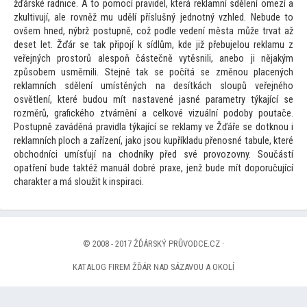
žďárské radnice. A
to pomocí pravidel, která reklamní sdělení omezí a
zkultivují, ale rovněž mu udělí příslušný jednotný vzhled. Nebude
to
ovšem hned, nýbrž postupně, což podle vedení města může trvat až
deset let. Žďár se tak připojí k sídlům, kde již přebujelou reklamu z
veřejných pros
torů alespoň částečně vytěsnili, anebo ji nějakým
způsobem usměrnili. Stejně tak se počítá se změnou placených
reklamních sdělení umístěných na desítkách sloupů veřejného
osvětlení, které budou mít nastavené jasné parametry týkající se
rozměrů, grafického ztvárnění a celkové vizuální podoby poutače.
Postupně zaváděná pravidla týkající se reklamy ve Žďáře se dotknou i
reklamních ploch a zařízení, jako jsou kupříkladu přenosné tabule, které
obchodníci umísťují na chodníky před své provozovny. Součástí
opatření bude taktéž manuál dobré praxe, jenž bude mít doporučující
charakter a má sloužit k inspiraci.
© 2008 - 2017 ŽĎÁRSKÝ PRŮVODCE.CZ ·
KATALOG FIREM ŽĎÁR NAD SÁZAVOU A OKOLÍ