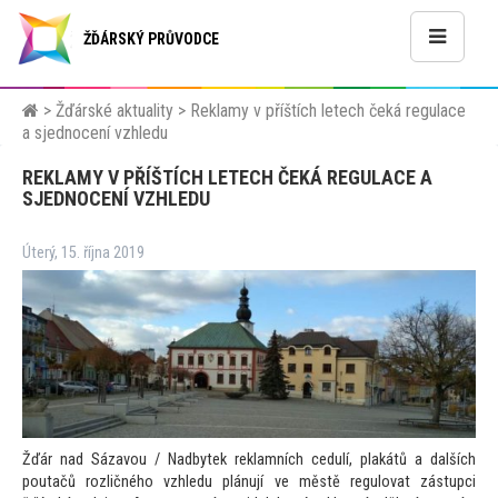
ŽĎÁRSKÝ PRŮVODCE
>
Žďárské aktuality
>
Reklamy v příštích letech čeká regulace
a sjednocení vzhledu
REKLAMY V PŘÍŠTÍCH LETECH ČEKÁ REGULACE A
SJEDNOCENÍ VZHLEDU
Úterý, 15. října 2019
Žďár nad Sázavou / Nadbytek reklamních cedulí, plakátů a dalších
poutačů rozličného vzhledu plánují ve městě regulovat zástupci