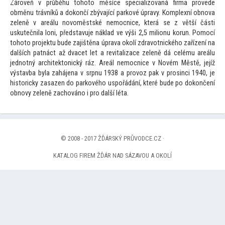
Zároveň v průběhu
toho
to měsíce specializovaná firma provede
obměnu trávníků a dokončí zbývající parkové úpravy. Komplexní obnova
zeleně v areálu novoměstské nemocnice, která se z větší části
uskutečnila loni, představuje náklad ve výši 2,5 milionu korun. Pomocí
toho
to projektu bude zajištěna úprava okolí zdravotnického zařízení na
dalších patnáct až dvacet let a revitalizace zeleně dá celému areálu
jednotný architek
tonický ráz. Areál nemocnice v Novém Městě, jejíž
výstavba byla zahájena v srpnu 1938 a provoz pak v prosinci 1940, je
his
toricky zasazen do parkového uspořádání, které bude po dokončení
obnovy zeleně zachováno i pro další léta.
© 2008 - 2017 ŽĎÁRSKÝ PRŮVODCE.CZ ·
KATALOG FIREM ŽĎÁR NAD SÁZAVOU A OKOLÍ