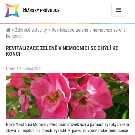
ŽĎÁRSKÝ PRŮVODCE
>
Žďárské aktuality
>
Revitalizace zeleně v nemocnici se chýlí
ke konci
REVITALIZACE ZELENĚ V NEMOCNICI SE CHÝLÍ KE
KONCI
Úterý, 14. dubna 2015
Nové Měs
to na Moravě / Přes osm s
tovek růží a patnáct vysokých keřů
zbývá v nejbližších dnech vysadit v parku novoměstské nemocnice.