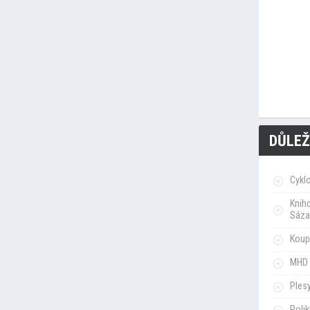
DŮLEŽ
Cykl
Knih
Sáza
Koupa
MHD 
Ples
Poli