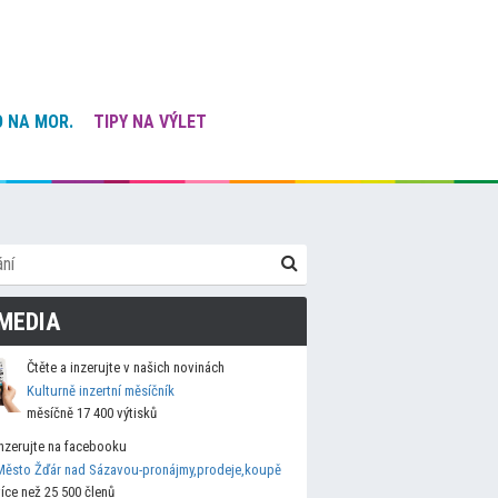
 NA MOR.
TIPY NA VÝLET
MEDIA
Čtěte a inzerujte v našich novinách
Kulturně inzertní měsíčník
měsíčně 17 400 výtisků
Inzerujte na facebooku
Město Žďár nad Sázavou-pronájmy,prodeje,koupě
více než 25 500 členů