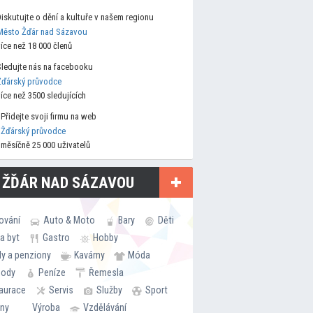
Diskutujte o dění a kultuře v našem regionu
Město Žďár nad Sázavou
více než 18 000 členů
Sledujte nás na facebooku
Žďárský průvodce
více než 3500 sledujících
Přidejte svoji firmu na web
Žďárský průvodce
měsíčně 25 000 uživatelů
 ŽĎÁR NAD SÁZAVOU
ování
Auto & Moto
Bary
Děti
a byt
Gastro
Hobby
ly a penziony
Kavárny
Móda
hody
Peníze
Řemesla
aurace
Servis
Služby
Sport
rny
Výroba
Vzdělávání