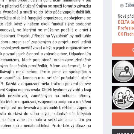
m ji měli předat dalším generacím minimálně v tak
Zába
é a příznivci Sdružení Krajina se snaží
tomu
to závazku
na Vysočině a snaží se do té
to péče zapojit další lidi.
Nově přid
elká a stabilně fungující organizace, neobejdeme se
DELTA G
to rádi, když v našem okolí fundují i jiné podobné
Profesio
racovat, se kterými se můžeme podělit o práci i
CK Fisch
nspiraci. Projekt „Příroda na Vysočině“ by měl tuhle
podpora organizací zapojených do projetu není jediná
eziskovek navštěvovat a být s jejich organizá
tory v
ak poznat jejich činnost a způsob práce. Odpadne tím
 mechanizmy, které podpořené organizace zbytečně
ožených finančních prostředků. Máme zkušenost, že je
tkávají i mezi sebou. Pro
to jsme ve spolupráci s
 uspořádali koncem roku setkání pořadatelů akcí v
9. Každá z organizací měla krátkou prezentaci své
ní Krajina organizovala. Chtěli bychom vytvořit v kraji
cích neziskovek, zaměřených na ochranu přírody.
álu těch
to organizací, vzájemnou podporu a rozšíření
 veřejnost motivovali a povzbudili k většímu zájmu o
as
to dostává do stínu jiných, zdánlivě důležitějších
u, o čem víme jen málo a setkáváme se s tím jen
nepřenosná a nenahraditelná. Pro
to takový důraz na