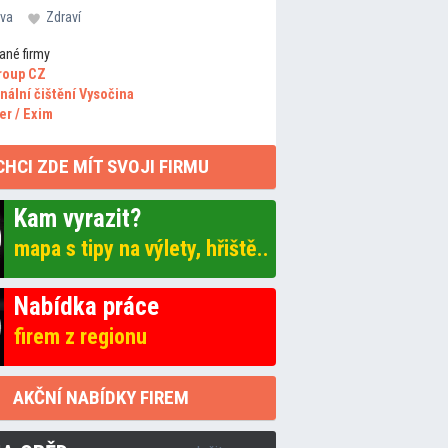
va
Zdraví
ané firmy
roup CZ
nální čištění Vysočina
er / Exim
CHCI ZDE MÍT SVOJI FIRMU
Kam vyrazit?
mapa s tipy na výlety, hřiště..
Nabídka práce
firem z regionu
AKČNÍ NABÍDKY FIREM