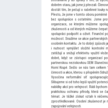
Dostáváme ji do správy s tím, že bycho
dobrém stavu, jak jsme ji převzali. Členov
dostát tím, že pečují o rašelinné louky 
Přes
to, že jsme v
tom
to oboru poměrně v
bez spolupráce s ostatními. Jsme pro
organizace, se kterými můžeme spolup
zkušenosti a od kterých můžeme čerpat i
spolupráci podpořit a oživit. Finanční 
možnost. Snažíme se akce partnerských n
osobním kontaktu. Je
to dobrý způsob j
i nutnost vymýšlet složité kontrolní
zatěžují a snižují efektivitu využití vl
dobré, když se zástupci organizací po
partnerskou neziskovkou SEM Slunečnice
Horní Krupé. Sešlo se nás tam celkem 1
činnosti a akce, kterou s přispěním Sdruže
Vysočina neformální síť spolupracují
Slibujeme si od
toho lepší využití potenci
nabídky akcí pro veřejnost. Rádi bychom
praktickou ochranu přírody, která se č
témat. Je těžké získat vztah k něčem
zprostředkovaně. Osobní zkušenost je 
zapojování veřejnosti.