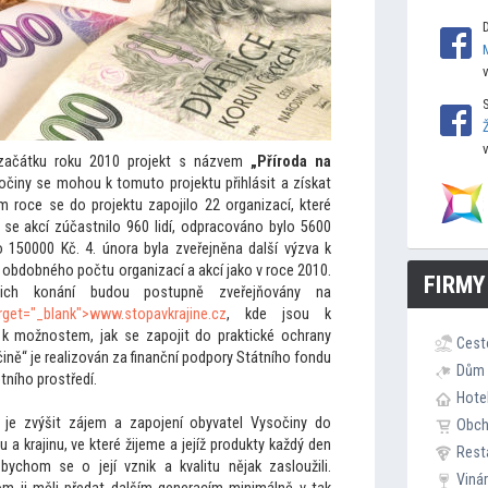
od začátku roku 2010 projekt s názvem
„Příroda na
sočiny se mohou k
tomu
to projektu přihlásit a získat
m roce se do projektu zapojilo 22 organizací, které
 se akcí zúčastnilo 960 lidí, odpracováno bylo 5600
lo 150000 Kč. 4. února byla zveřejněna další výzva k
 obdobného počtu organizací a akcí jako v roce 2010.
FIRMY
jich konání budou postupně zveřejňovány na
arget="_blank">www.s
topavkrajine.cz
, kde jsou k
a k možnostem, jak se zapojit do praktické ochrany
Cest
očině“ je realizován za finanční podpory Státního fondu
Dům 
tního prostředí.
Hote
je zvýšit zájem a zapojení obyvatel Vysočiny do
Obc
du a krajinu, ve které žijeme a jejíž produkty každý den
Rest
bychom se o její vznik a kvalitu nějak zasloužili.
Viná