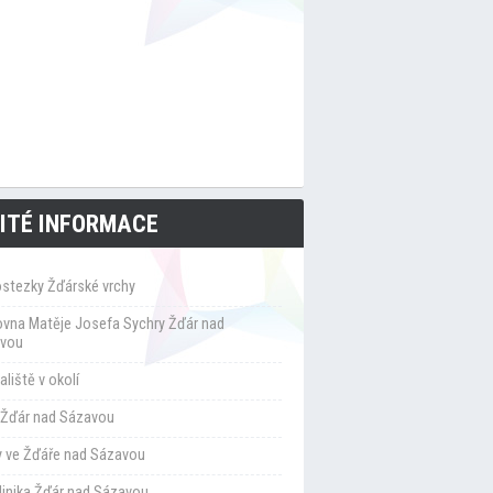
ITÉ INFORMACE
ostezky Žďárské vrchy
ovna Matěje Josefa Sychry Žďár nad
vou
liště v okolí
Žďár nad Sázavou
y ve Žďáře nad Sázavou
klinika Žďár nad Sázavou