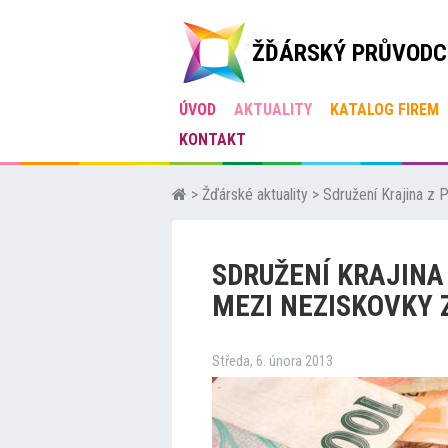
ŽĎÁRSKÝ PRŮVODC
ÚVOD
AKTUALITY
KATALOG FIREM
KONTAKT
>
Žďárské aktuality
>
Sdružení Krajina z 
SDRUŽENÍ KRAJINA
MEZI NEZISKOVKY Z
Středa, 6. února 2013