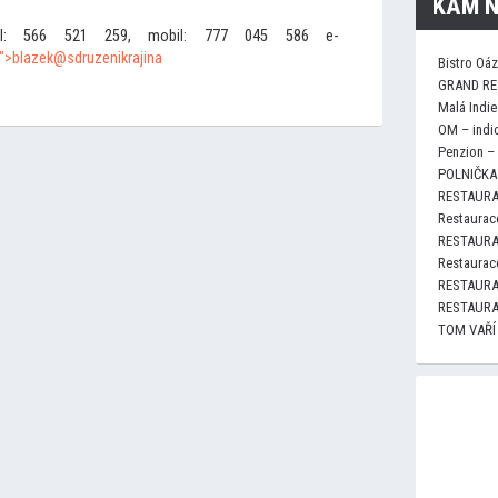
KAM N
tel: 566 521 259, mobil: 777 045 586 e-
a">blazek@sdruzenikrajina
Bistro Oá
GRAND RE
Malá Indie
OM – indi
Penzion –
POLNIČKA 
RESTAURA
Restaurace
RESTAURA
Restaurace
RESTAURA
RESTAURA
TOM VAŘÍ