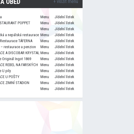
A OBĚD
+ vložit menu
za
Menu
Jídelní lístek
STAURANT POPPET
Menu
Jídelní lístek
Menu
Jídelní lístek
cká a nepálská restaurace
Menu
Jídelní lístek
 Restaurace TÁFERNA
Menu
Jídelní lístek
– restaurace a penzion
Menu
Jídelní lístek
CE A DISCOBAR KRYSTAL
Menu
Jídelní lístek
 Originál Ingot 1869
Menu
Jídelní lístek
CE REBEL NA FARSKÝCH
Menu
Jídelní lístek
 U pily
Menu
Jídelní lístek
CE U POŠTY
Menu
Jídelní lístek
CE ZIMNÍ STADION
Menu
Jídelní lístek
Menu
Jídelní lístek