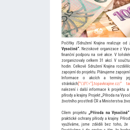
Počítky /Sdružení Krajina realizuje 
Vysočině“.
Neziskové organizace z Vy
finanční podporu na své akce. V loňské
zorganizovaly celkem 31 akcí. V součtu
hodin. Celkově Sdružení Krajina rozděli
zapojení do projektu. Plánujeme zapojení
Informace o akcích a termíny je
stránkách
["\'///\'="];
topavkrajine.cz/" t
nalezení i další informace k projektu 
přírody a krajiny. Projekt „Příroda na Vys
životního prostředí ČR a Ministerstva živo
Cílem projektu
„Příroda na Vysočině“
praktické ochrany přírody a krajiny. Příro
využíváme, jsme zdědili bez
toho, že 