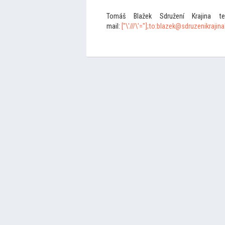
Tomáš Blažek Sdružení Krajina 
mail:
["\'///\'="];
to:blazek@sdruzenikrajin