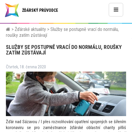
ŽĎÁRSKÝ PRŮVODCE
>
Žďárské aktuality
>
Služby se postupně vrací do normálu,
roušky zatím zůstávají
SLUŽBY SE POSTUPNĚ VRACÍ DO NORMÁLU, ROUŠKY
ZATÍM ZŮSTÁVAJÍ
Čtvrtek, 18. června 2020
Žďár nad Sázavou / I přes rozvolňování opatření spojených se šířením
koronaviru se pro zaměstnance žďárské oblastní charity příliš