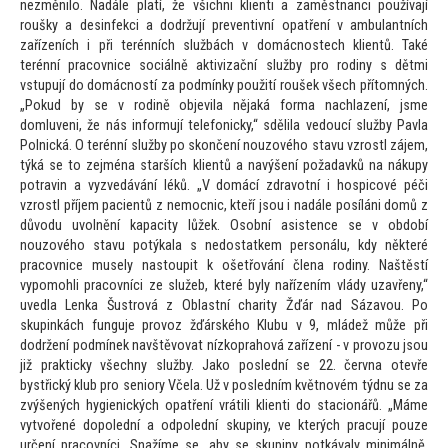
nezměnilo. Nadále platí, že všichni klienti a zaměstnanci používají
roušky a desinfekci a dodržují preventivní opatření v ambulantních
zařízeních i při terénních službách v domácnostech klientů. Také
terénní pracovnice sociálně aktivizační služby pro rodiny s dětmi
vstupují do domácností za podmínky použití roušek všech pří
tomných.
„Pokud by se v rodině objevila nějaká forma nachlazení, jsme
domluveni, že nás informují telefonicky,“ sdělila vedoucí služby Pavla
Polnická. O terénní služby po skončení nouzového stavu vzrostl zájem,
týká se
to zejména starších klientů a navýšení požadavků na nákupy
potravin a vyzvedávání léků. „V domácí zdravotní i hospicové péči
vzrostl příjem pacientů z nemocnic, kteří jsou i nadále posíláni domů z
důvodu uvolnění kapacity lůžek. Osobní asistence se v období
nouzového stavu potýkala s nedostatkem personálu, kdy některé
pracovnice musely nas
toupit k ošetřování člena rodiny. Naštěstí
vypomohli pracovníci ze služeb, které byly nařízením vlády uzavřeny,“
uvedla Lenka Šustrová z Oblastní charity Žďár nad Sázavou. Po
skupinkách funguje provoz žďárského Klubu v 9, mládež může při
dodržení podmínek navštěvovat nízkoprahová zařízení - v provozu jsou
již prakticky všechny služby. Jako poslední se 22. června otevře
bystřický klub pro seniory Včela. Už v posledním květnovém týdnu se za
zvýšených hygienických opatření vrátili klienti do stacionářů. „Máme
vytvořené dopolední a odpolední skupiny, ve kterých pracují pouze
určení pracovníci. Snažíme se, aby se skupiny potkávaly minimálně.