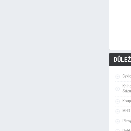
DŮLEŽ
Cykl
Knih
Sáza
Koupa
MHD 
Ples
Poli