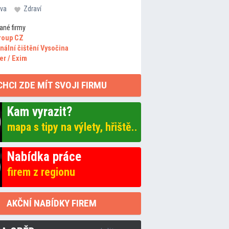
va
Zdraví
ané firmy
roup CZ
nální čištění Vysočina
er / Exim
CHCI ZDE MÍT SVOJI FIRMU
Kam vyrazit?
mapa s tipy na výlety, hřiště..
Nabídka práce
firem z regionu
AKČNÍ NABÍDKY FIREM