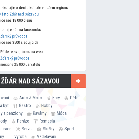
Diskutujte o dění a kultuře v našem regionu
Město Žďár nad Sázavou
více než 18 000 členů
Sledujte nás na facebooku
Žďárský průvodce
více než 3500 sledujících
Přidejte svoji firmu na web
Žďárský průvodce
měsíčně 25 000 uživatelů
 ŽĎÁR NAD SÁZAVOU
ování
Auto & Moto
Bary
Děti
a byt
Gastro
Hobby
ly a penziony
Kavárny
Móda
hody
Peníze
Řemesla
aurace
Servis
Služby
Sport
rny
Výroba
Vzdělávání