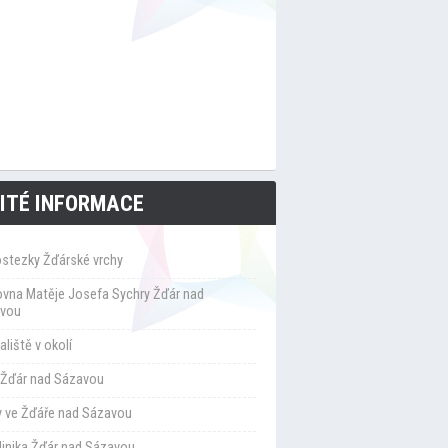
ITÉ INFORMACE
ostezky Žďárské vrchy
ovna Matěje Josefa Sychry Žďár nad
vou
liště v okolí
Žďár nad Sázavou
y ve Žďáře nad Sázavou
klinika Žďár nad Sázavou