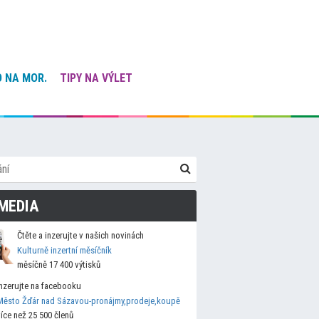
 NA MOR.
TIPY NA VÝLET
MEDIA
Čtěte a inzerujte v našich novinách
Kulturně inzertní měsíčník
měsíčně 17 400 výtisků
Inzerujte na facebooku
Město Žďár nad Sázavou-pronájmy,prodeje,koupě
více než 25 500 členů