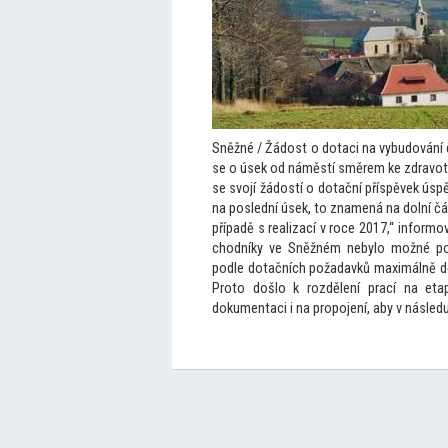
Sněžné / Žádost o dotaci na vybudování 
se o úsek od náměstí směrem ke zdravot
se svojí žádostí o dotační příspěvek úsp
na poslední úsek,
to znamená na dolní čá
případě s realizací v roce 2017,“ inform
chodníky ve Sněžném nebylo možné po
podle dotačních požadavků maximálně de
Pro
to došlo k rozdělení prací na et
dokumentaci i na propojení, aby v následu