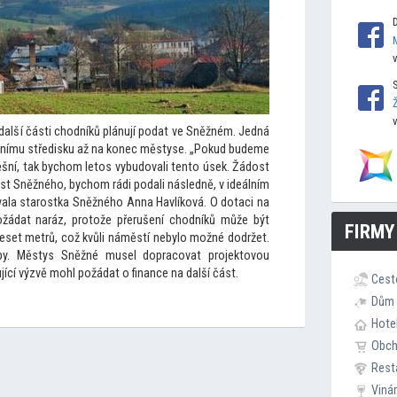
další části chodníků plánují podat ve Sněžném. Jedná
nímu středisku až na konec městyse. „Pokud budeme
ěšní, tak bychom le
tos vybudovali ten
to úsek. Žádost
st Sněžného, bychom rádi podali následně, v ideálním
ovala starostka Sněžného Anna Havlíková. O dotaci na
žádat naráz, pro
tože přerušení chodníků může být
FIRMY
set metrů, což kvůli náměstí nebylo možné dodržet.
apy. Městys Sněžné musel dopracovat projek
tovou
jící výzvě mohl požádat o finance na další část.
Cest
Dům 
Hote
Obc
Rest
Viná