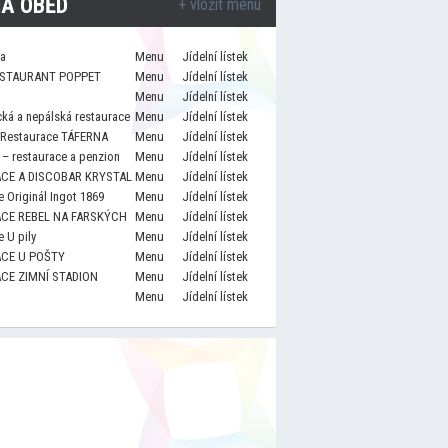
A OBĚD
+ vložit menu
za
Menu
Jídelní lístek
STAURANT POPPET
Menu
Jídelní lístek
Menu
Jídelní lístek
cká a nepálská restaurace
Menu
Jídelní lístek
 Restaurace TÁFERNA
Menu
Jídelní lístek
– restaurace a penzion
Menu
Jídelní lístek
CE A DISCOBAR KRYSTAL
Menu
Jídelní lístek
 Originál Ingot 1869
Menu
Jídelní lístek
CE REBEL NA FARSKÝCH
Menu
Jídelní lístek
 U pily
Menu
Jídelní lístek
CE U POŠTY
Menu
Jídelní lístek
CE ZIMNÍ STADION
Menu
Jídelní lístek
Menu
Jídelní lístek