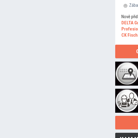
Zába
Nově přid
DELTA G
Profesio
CK Fisch