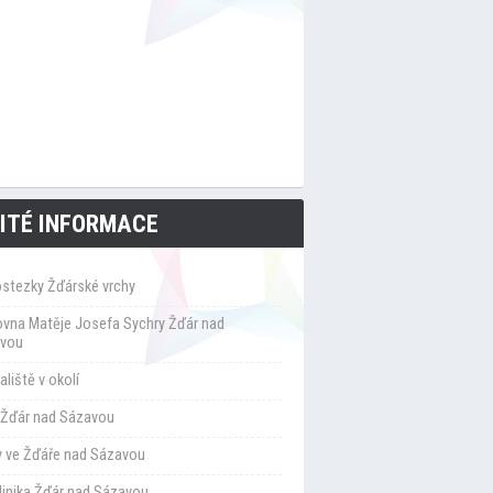
ITÉ INFORMACE
ostezky Žďárské vrchy
ovna Matěje Josefa Sychry Žďár nad
vou
liště v okolí
Žďár nad Sázavou
y ve Žďáře nad Sázavou
klinika Žďár nad Sázavou