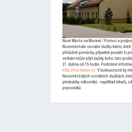
Nové Měs
to na Moravě / Pomoc a podporu
Novoměstské sociální služby lidem, kteří
příslušné pomůcky, případně poradit či p
setkání může přijít každý, koho ta
to probl
21. dubna od 15 hodin. Podrobné inform
http://nss.nmnm.cz
. V budoucnosti by mě
Novoměstských sociálních službách, kter
přednášky odborníků - například lékařů, z
pracovníků.