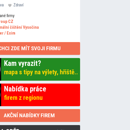
va
Zdraví
ané firmy
roup CZ
nální čištění Vysočina
er / Exim
CHCI ZDE MÍT SVOJI FIRMU
Kam vyrazit?
mapa s tipy na výlety, hřiště..
Nabídka práce
firem z regionu
AKČNÍ NABÍDKY FIREM