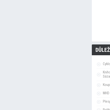
DŮLEŽ
Cykl
Knih
Sáza
Koupa
MHD 
Ples
Poli