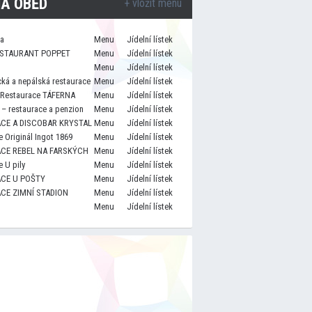
A OBĚD
+ vložit menu
za
Menu
Jídelní lístek
STAURANT POPPET
Menu
Jídelní lístek
Menu
Jídelní lístek
cká a nepálská restaurace
Menu
Jídelní lístek
 Restaurace TÁFERNA
Menu
Jídelní lístek
– restaurace a penzion
Menu
Jídelní lístek
CE A DISCOBAR KRYSTAL
Menu
Jídelní lístek
 Originál Ingot 1869
Menu
Jídelní lístek
CE REBEL NA FARSKÝCH
Menu
Jídelní lístek
 U pily
Menu
Jídelní lístek
CE U POŠTY
Menu
Jídelní lístek
CE ZIMNÍ STADION
Menu
Jídelní lístek
Menu
Jídelní lístek