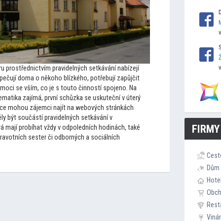
 prostřednictvím pravidelných setkávání nabízejí
 pečují doma o někoho blízkého, potřebují zapůjčit
omoci se vším, co je s
tou
to činností spojeno. Na
ematika zajímá, první schůzka se uskuteční v úterý
ace mohou zájemci najít na webových stránkách
ly být součástí pravidelných setkávání v
FIRMY
á mají probíhat vždy v odpoledních hodinách, také
dravotních sester či odborných a sociálních
Cest
Dům 
Hote
Obc
Rest
Viná