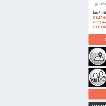
Zába
Nově přid
DELTA G
Profesio
CK Fisch