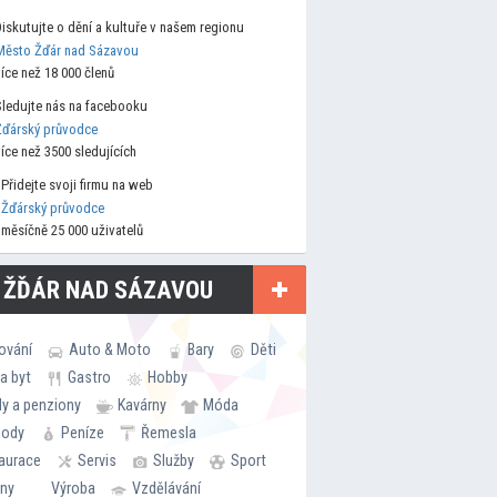
Diskutujte o dění a kultuře v našem regionu
Město Žďár nad Sázavou
více než 18 000 členů
Sledujte nás na facebooku
Žďárský průvodce
více než 3500 sledujících
Přidejte svoji firmu na web
Žďárský průvodce
měsíčně 25 000 uživatelů
 ŽĎÁR NAD SÁZAVOU
ování
Auto & Moto
Bary
Děti
a byt
Gastro
Hobby
ly a penziony
Kavárny
Móda
hody
Peníze
Řemesla
aurace
Servis
Služby
Sport
rny
Výroba
Vzdělávání