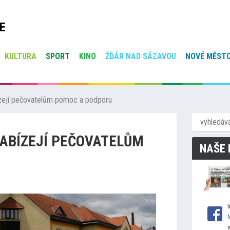
E
KULTURA
SPORT
KINO
ŽĎÁR NAD SÁZAVOU
NOVÉ MĚSTO
bízejí pečovatelům pomoc a podporu
NABÍZEJÍ PEČOVATELŮM
NAŠE 