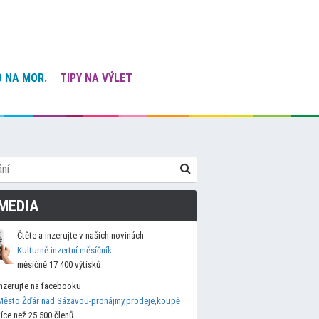
 NA MOR.
TIPY NA VÝLET
MEDIA
Čtěte a inzerujte v našich novinách
Kulturně inzertní měsíčník
měsíčně 17 400 výtisků
Inzerujte na facebooku
Město Žďár nad Sázavou-pronájmy,prodeje,koupě
více než 25 500 členů