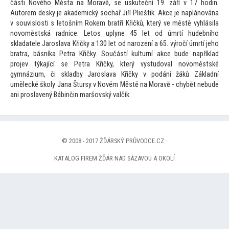
části Nového Města na Moravě, se uskuteční 19. září v 17 hodin.
Au
torem desky je akademický sochař Jiří Plieštik. Akce je naplánována
v souvislosti s le
tošním Rokem bratří Křičků, který ve městě vyhlásila
novoměstská radnice. Le
tos uplyne 45 let od úmrtí hudebního
skladatele Jaroslava Křičky a 130 let od narození a 65. výročí úmrtí jeho
bratra, básníka Petra Křičky. Součástí kulturní akce bude například
projev týkající se Petra Křičky, který vystudoval novoměstské
gymnázium, či skladby Jaroslava Křičky v podání žáků Základní
umělecké školy Jana Štursy v Novém Městě na Moravě - chybět nebude
ani proslavený Bábinčin maršovský valčík.
© 2008 - 2017 ŽĎÁRSKÝ PRŮVODCE.CZ ·
KATALOG FIREM ŽĎÁR NAD SÁZAVOU A OKOLÍ