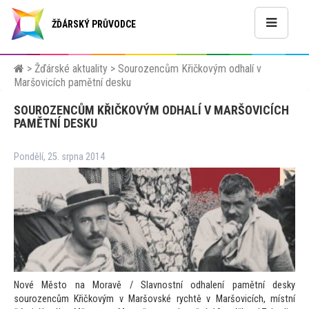
ŽĎÁRSKÝ PRŮVODCE
>
Žďárské aktuality
>
Sourozencům Křičkovým odhalí v
Maršovicích pamětní desku
SOUROZENCŮM KŘIČKOVÝM ODHALÍ V MARŠOVICÍCH
PAMĚTNÍ DESKU
Pondělí, 25. srpna 2014
Nové Měs
to na Moravě / Slavnostní odhalení pamětní desky
sourozencům Křičkovým v Maršovské rychtě v Maršovicích, místní