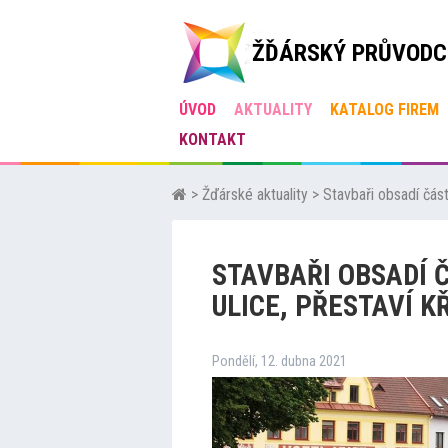
ŽĎÁRSKÝ PRŮVODC
ÚVOD
AKTUALITY
KATALOG FIREM
KONTAKT
>
Žďárské aktuality
>
Stavbaři obsadí část
STAVBAŘI OBSADÍ
ULICE, PŘESTAVÍ K
Pondělí, 12. dubna 2021