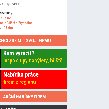
va
Zdraví
ané firmy
roup CZ
nální čištění Vysočina
er / Exim
CHCI ZDE MÍT SVOJI FIRMU
Kam vyrazit?
mapa s tipy na výlety, hřiště..
Nabídka práce
firem z regionu
AKČNÍ NABÍDKY FIREM