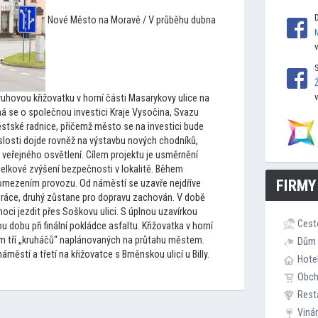
Nové Měs
to na Moravě / V průběhu dubna
uhovou křižovatku v horní části Masarykovy ulice na
ná se o společnou investici Kraje Vysočina, Svazu
stské radnice, přičemž měs
to se na investici bude
slosti dojde rovněž na výstavbu nových chodníků,
veřejného osvětlení. Cílem projektu je usměrnění
elkové zvýšení bezpečnosti v lokalitě. Během
FIRMY
omezením provozu. Od náměstí se uzavře nejdříve
práce, druhý zůstane pro dopravu zachován. V době
ci jezdit přes Soškovu ulici. S úplnou uzavírkou
Cest
dobu při finální pokládce asfaltu. Křižovatka v horní
em tří „kruháčů“ naplánovaných na průtahu městem.
Dům 
ěstí a třetí na křižovatce s Brněnskou ulicí u Billy.
Hote
Obc
Rest
Viná