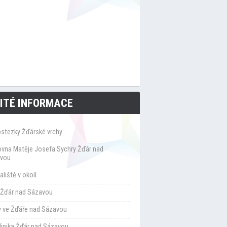
ITÉ INFORMACE
ostezky Žďárské vrchy
ovna Matěje Josefa Sychry Žďár nad
vou
liště v okolí
Žďár nad Sázavou
y ve Žďáře nad Sázavou
klinika Žďár nad Sázavou