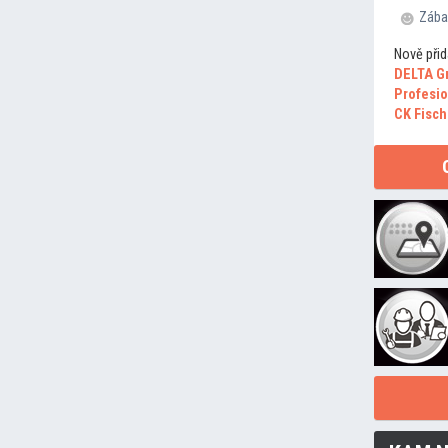
Zába
Nově přid
DELTA G
Profesio
CK Fisch