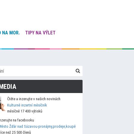
 NA MOR.
TIPY NA VÝLET
MEDIA
Čtěte a inzerujte v našich novinách
Kulturně inzertní měsíčník
měsíčně 17 400 výtisků
Inzerujte na facebooku
Město Žďár nad Sázavou-pronájmy,prodeje,koupě
více než 25 500 členů