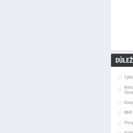
DŮLEŽ
Cykl
Knih
Sáza
Koupa
MHD 
Ples
Poli