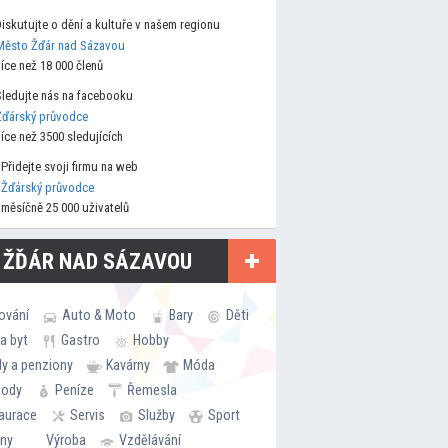
Diskutujte o dění a kultuře v našem regionu
Město Žďár nad Sázavou
více než 18 000 členů
Sledujte nás na facebooku
Žďárský průvodce
více než 3500 sledujících
Přidejte svoji firmu na web
Žďárský průvodce
měsíčně 25 000 uživatelů
 ŽĎÁR NAD SÁZAVOU
ování
Auto & Moto
Bary
Děti
a byt
Gastro
Hobby
ly a penziony
Kavárny
Móda
hody
Peníze
Řemesla
aurace
Servis
Služby
Sport
rny
Výroba
Vzdělávání