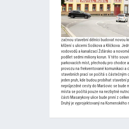
začnou stavební dělníci budovat novou kr
křížení s ulicemi Soškova a Křičkova. Jed
vodovodů a kanalizací Žďársko a novomě
podílet sedmi miliony korun. V té
to souvi
parkovacích míst, přechodu pro chodce a 
provozu na frekven
tované komunikaci a c
stavebních prací se počítá s částečným 
jeden pruh, kde budou probíhat stavební 
neprůjezdné cesty do Maršovic se bude mo
místa se počítá pouze na nezbytně nutnou 
části Masarykovy ulice bude první z celk
Druhý je vyprojek
tovaný na Komenského nám