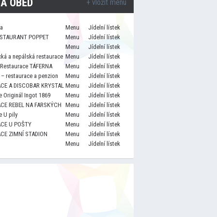
A OBĚD
+ vložit menu
za
Menu
Jídelní lístek
STAURANT POPPET
Menu
Jídelní lístek
Menu
Jídelní lístek
cká a nepálská restaurace
Menu
Jídelní lístek
 Restaurace TÁFERNA
Menu
Jídelní lístek
– restaurace a penzion
Menu
Jídelní lístek
CE A DISCOBAR KRYSTAL
Menu
Jídelní lístek
 Originál Ingot 1869
Menu
Jídelní lístek
CE REBEL NA FARSKÝCH
Menu
Jídelní lístek
 U pily
Menu
Jídelní lístek
CE U POŠTY
Menu
Jídelní lístek
CE ZIMNÍ STADION
Menu
Jídelní lístek
Menu
Jídelní lístek