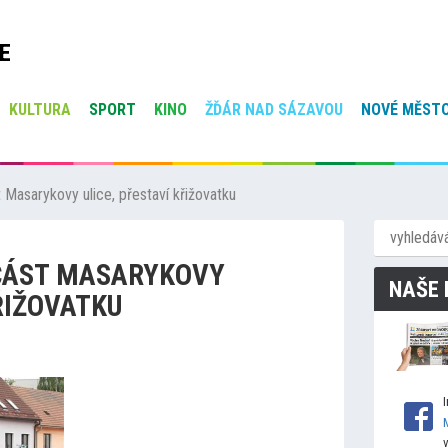
E
KULTURA
SPORT
KINO
ŽĎÁR NAD SÁZAVOU
NOVÉ MĚSTO
 Masarykovy ulice, přestaví křižovatku
 ČÁST MASARYKOVY
NAŠE 
ŘIŽOVATKU