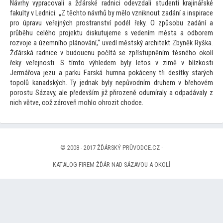
Návrhy vypracovali a žďárské radnici odevzdali studenti krajinářské
fakulty v Lednici. „Z těch
to návrhů by mělo vzniknout zadání a inspirace
pro úpravu veřejných prostranství podél řeky. O způsobu zadání a
průběhu celého projektu diskutujeme s vedením města a odborem
rozvoje a územního plánování,“ uvedl městský architekt Zbyněk Ryška.
Žďárská radnice v budoucnu počítá se zpřístupněním těsného okolí
řeky veřejnosti. S tím
to výhledem byly le
tos v zimě v blízkosti
Jermářova jezu a parku Farská humna pokáceny tři desítky starých
topolů kanadských. Ty jednak byly nepůvodním druhem v břehovém
porostu Sázavy, ale především již přirozeně odumíraly a odpadávaly z
nich větve, což zároveň mohlo ohrozit chodce.
© 2008 - 2017 ŽĎÁRSKÝ PRŮVODCE.CZ ·
KATALOG FIREM ŽĎÁR NAD SÁZAVOU A OKOLÍ