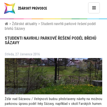
ŽĎÁRSKÝ PRŮVODCE
>
Žďárské aktuality
>
Studenti navrhli parkové řešení podél
břehů Sázavy
STUDENTI NAVRHLI PARKOVÉ ŘEŠENÍ PODÉL BŘEHŮ
SÁZAVY
Středa, 27. července 2016
Žďár nad Sázavou / Veřejnosti budou představeny návrhy na možnou
parkovou úpravu podél řeky Sázavy, například v okolí Farských humen.