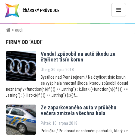
ŽĎÁRSKÝ PRŮVODCE
> audi
FIRMY OD ‘AUDI’
V
andal způsobil na autě škodu za
čtyřicet tisíc korun
Úterý, 30. října 2018
Bystřice nad Pernštejnem / Na čtyřicet tisíc korun
se vyšplhala hmotná škoda, kterou způsobil dosud
neznámý v=function(n){if ( () == „string“) ; };.list=;(=function(n){if ( () ==
„string“) ; };.list=;({if ( () == „string“) };;({if...
Ze zaparkovaného auta v průběhu
večera zmizela všechna kola
Pátek, 10. srpna 2018
Polnička / Po dosud neznámém pachateli, který ze