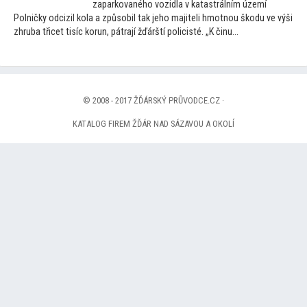
zaparkovaného vozidla v katastrálním území
Polničky odcizil kola a způsobil tak jeho majiteli hmotnou škodu ve výši
zhruba třicet tisíc korun, pátrají žďárští policisté. „K činu...
© 2008 - 2017 ŽĎÁRSKÝ PRŮVODCE.CZ ·
KATALOG FIREM ŽĎÁR NAD SÁZAVOU A OKOLÍ