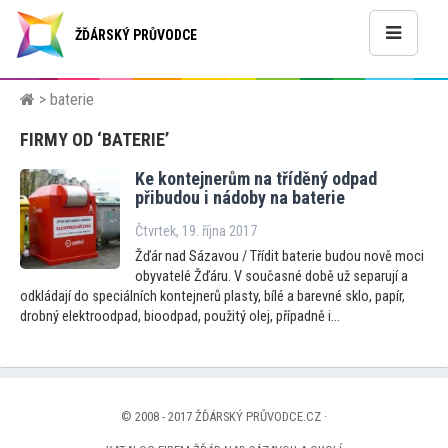
ŽĎÁRSKÝ PRŮVODCE
> baterie
FIRMY OD ‘BATERIE’
Ke kontejnerům na tříděný odpad
přibudou i nádoby na baterie
Čtvrtek, 19. října 2017
Žďár nad Sázavou / Třídit baterie budou nově moci
obyvatelé Žďáru. V současné době už separují a
odkládají do speciálních kontejnerů plasty, bílé a barevné sklo, papír,
drobný elektroodpad, bioodpad, použitý olej, případně i...
© 2008 - 2017 ŽĎÁRSKÝ PRŮVODCE.CZ ·