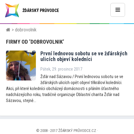
ŽĎÁRSKÝ PRŮVODCE
> dobrovolnik
FIRMY OD ‘DOBROVOLNIK’
První lednovou sobotu se ve žďárských
ulicích objeví koledníci
Pátek, 29. prosince 2017
Žďár nad Sázavou / První lednovou sobotu se ve
žďárských ulicích opět objeví tříkráloví koledníci.
Akci, při které koledníci obcházejí domácnosti s přáním šťastného
nadcházejícího roku, tradičně organizuje Oblastní charita Žďár nad
Sázavou, stejně...
© 2008 - 2017 ŽĎÁRSKÝ PRŮVODCE.CZ ·