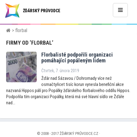
ŽĎÁRSKÝ PRŮVODCE
> florbal
FIRMY OD ‘FLORBAL’
Florbalisté podpořili organizaci
pomáhající popáleným lidem
Čtvrtek, 7. února 2019
Žďár nad Sázavou / Dohromady více než
osmačtyřicet tisíc korun vynesla benefiční akce
nazvaná Hippos pálí pro Popálky žďárského florbalového oddílu Hippos.
Podpořila tím organizaci Popálky, která má své hlavní sídlo ve Žďáře
nad...
© 2008 - 2017 ŽĎÁRSKÝ PRŮVODCE.CZ ·