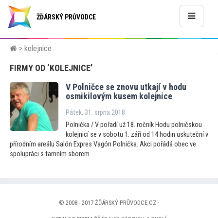
ŽĎÁRSKÝ PRŮVODCE
> kolejnice
FIRMY OD ‘KOLEJNICE’
V Polničce se znovu utkají v hodu
osmikilovým kusem kolejnice
Pátek, 31. srpna 2018
Polnička / V pořadí už 18. ročník Hodu polničskou
kolejnicí se v sobotu 1. září od 14 hodin uskuteční v
přírodním areálu Salón Expres Vagón Polnička. Akci pořádá obec ve
spolupráci s tamním sborem...
© 2008 - 2017 ŽĎÁRSKÝ PRŮVODCE.CZ ·