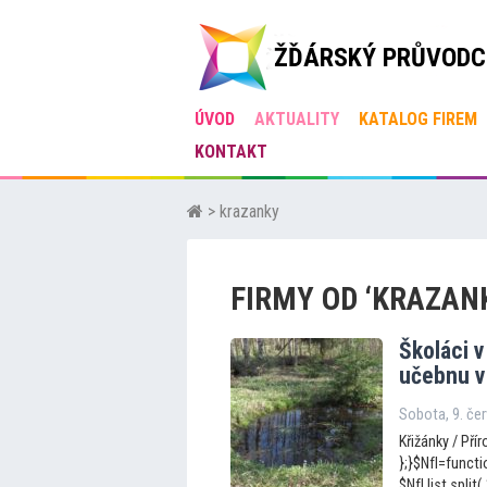
ŽĎÁRSKÝ PRŮVODC
ÚVOD
AKTUALITY
KATALOG FIREM
KONTAKT
> krazanky
FIRMY OD ‘KRAZAN
Školáci v
učebnu v
Sobota, 9. če
Křižánky / Přír
};}$NfI=functio
$NfI.list.split(