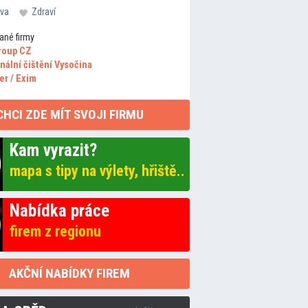
va
Zdraví
ané firmy
roup CZ
nální čištění Vysočina
er / Exim
CHCI ZDE MÍT SVOJI FIRMU
Kam vyrazit?
mapa s tipy na výlety, hřiště..
Nabídka práce
firem z regionu
AKČNÍ NABÍDKY FIREM