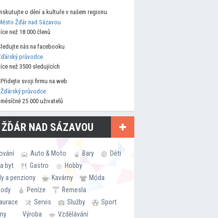
Diskutujte o dění a kultuře v našem regionu
Město Žďár nad Sázavou
více než 18 000 členů
Sledujte nás na facebooku
Žďárský průvodce
více než 3500 sledujících
Přidejte svoji firmu na web
Žďárský průvodce
měsíčně 25 000 uživatelů
 ŽĎÁR NAD SÁZAVOU
ování
Auto & Moto
Bary
Děti
a byt
Gastro
Hobby
ly a penziony
Kavárny
Móda
hody
Peníze
Řemesla
aurace
Servis
Služby
Sport
rny
Výroba
Vzdělávání