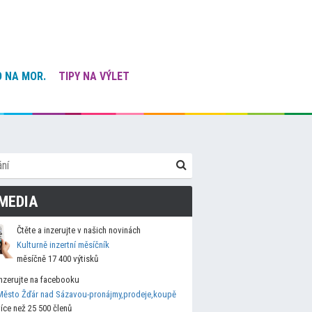
 NA MOR.
TIPY NA VÝLET
MEDIA
Čtěte a inzerujte v našich novinách
Kulturně inzertní měsíčník
měsíčně 17 400 výtisků
Inzerujte na facebooku
Město Žďár nad Sázavou-pronájmy,prodeje,koupě
více než 25 500 členů