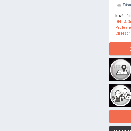
Zába
Nově přid
DELTA G
Profesio
CK Fisch