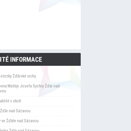
ITÉ INFORMACE
ostezky Žďárské vrchy
ovna Matěje Josefa Sychry Žďár nad
vou
liště v okolí
Žďár nad Sázavou
y ve Žďáře nad Sázavou
klinika Žďár nad Sázavou