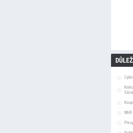
DŮLEŽ
Cykl
Knih
Sáza
Koupa
MHD 
Ples
Poli