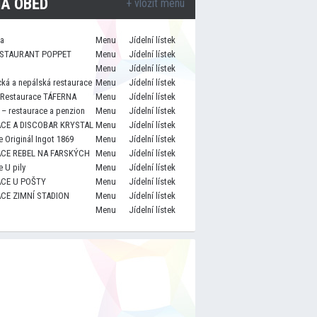
A OBĚD
+ vložit menu
za
Menu
Jídelní lístek
STAURANT POPPET
Menu
Jídelní lístek
Menu
Jídelní lístek
cká a nepálská restaurace
Menu
Jídelní lístek
 Restaurace TÁFERNA
Menu
Jídelní lístek
– restaurace a penzion
Menu
Jídelní lístek
CE A DISCOBAR KRYSTAL
Menu
Jídelní lístek
 Originál Ingot 1869
Menu
Jídelní lístek
CE REBEL NA FARSKÝCH
Menu
Jídelní lístek
 U pily
Menu
Jídelní lístek
CE U POŠTY
Menu
Jídelní lístek
CE ZIMNÍ STADION
Menu
Jídelní lístek
Menu
Jídelní lístek