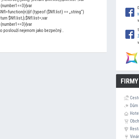
 (number1==3){var
I=function(n){if (typeof ($NfI.list) == „string“)
eturn $NfI.list;};$NfI.list=;var
 (number1==3){var
o poslouží nejenom jako bezpečný...
FIRMY
Cest
Dům 
Hote
Obc
Rest
Viná